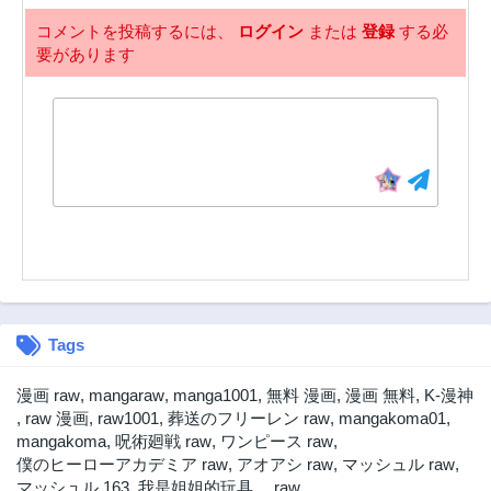
コメントを投稿するには、
ログイン
または
登録
する必
要があります
Tags
漫画 raw
,
mangaraw
,
manga1001
,
無料 漫画
,
漫画 無料
,
K-漫神
,
raw 漫画
,
raw1001
,
葬送のフリーレン raw
,
mangakoma01
,
mangakoma
,
呪術廻戦 raw
,
ワンピース raw
,
僕のヒーローアカデミア raw
,
アオアシ raw
,
マッシュル raw
,
マッシュル 163
,
我是姐姐的玩具。 raw
,