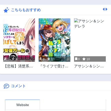
こちらもおすすめ
0
6
0
10
0
10
【悲報】清楚系で
『ライフで受けて
アサシン＆シンデ
売っていた底辺配
ライフで殴る』こ
レラ
信者、うっかり配
れぞ私の必勝法
信を切り忘れたま
@COMIC
まSS級モンスター
コメント
を拳で殴り飛ばし
てしまう
Website