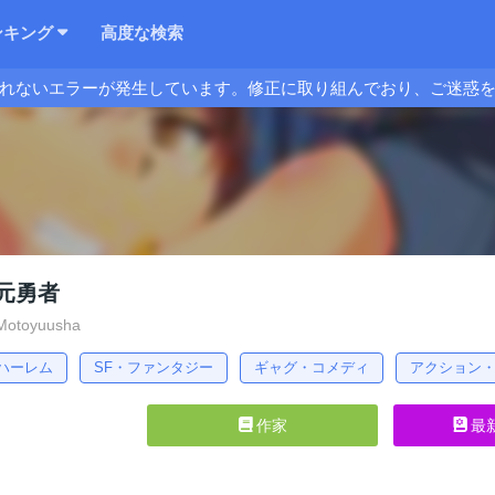
ンキング
高度な検索
れないエラーが発生しています。修正に取り組んでおり、ご迷惑
元勇者
 Motoyuusha
ハーレム
SF・ファンタジー
ギャグ・コメディ
アクション
作家
最