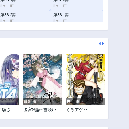
8ヶ月前
8ヶ月前
第36.2話
第36.1話
8ヶ月前
8ヶ月前
第34.2話
第34.1話
8ヶ月前
8ヶ月前
第32.3話
第32.2話
8ヶ月前
8ヶ月前
第31.1話
第30.3話
2年前
8ヶ月前
第29.2話
第29.1話
3年前
3年前
第27.3話
第27.2話
3年前
3年前
0
10
0
10
第26.1話
第25.3話
に騙され
後宮物語~雪咲いて
くろアゲハ
3年前
3年前
ョンの最
花~
第24.2話
第24.1話
出RTA
3年前
3年前
になった