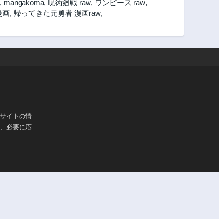
,
mangakoma
,
呪術廻戦 raw
,
ワンピース raw
,
3年前
3年前
漫画
,
帰ってきた元勇者 漫画raw
,
第7.3話
第7.2話
3年前
3年前
第6.1話
第5.3話
3年前
3年前
第4.3話
第4.2話
3年前
3年前
第3.2話
第3.1話
3年前
3年前
ブサイトの情
第2.1話
第1.3話
は、必要に応
3年前
3年前