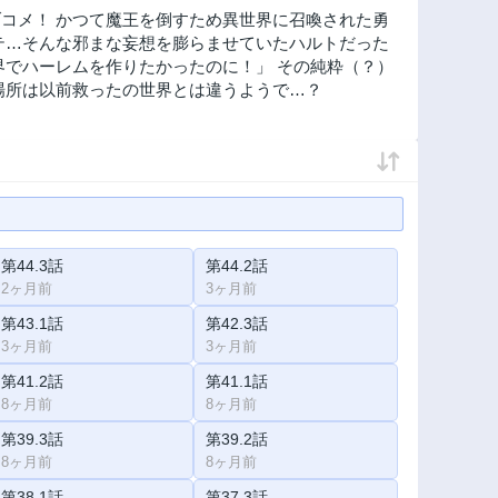
コメ！ かつて魔王を倒すため異世界に召喚された勇
テ…そんな邪まな妄想を膨らませていたハルトだった
界でハーレムを作りたかったのに！」 その純粋（？）
場所は以前救ったの世界とは違うようで…？
第44.3話
第44.2話
2ヶ月前
3ヶ月前
第43.1話
第42.3話
3ヶ月前
3ヶ月前
第41.2話
第41.1話
8ヶ月前
8ヶ月前
第39.3話
第39.2話
8ヶ月前
8ヶ月前
第38.1話
第37.3話