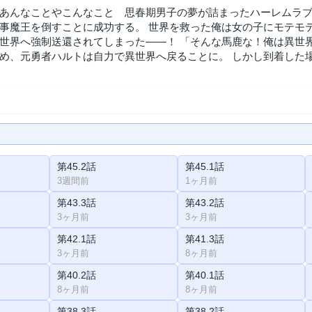
あんなことやこんなこと 思春期男子の夢が詰まったハーレムラブ
事魔王を倒すことに成功する。 世界を救った俺は女の子にモテモ
世界へ強制送還されてしまった――！ 「そんな馬鹿な！俺は異世
め、元勇者ハルトは自力で異世界へ戻ることに。 しかし到着した
第45.2話
第45.1話
3週間前
1ヶ月前
第43.3話
第43.2話
3ヶ月前
3ヶ月前
第42.1話
第41.3話
3ヶ月前
8ヶ月前
第40.2話
第40.1話
8ヶ月前
8ヶ月前
第38.3話
第38.2話