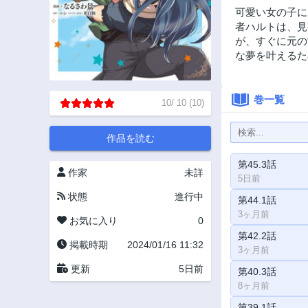
可愛い女の子に
者ハルトは、見
が、すぐに元の
な夢を叶えるた
巻一覧
10
/
10
(
10
)
作品を読む
第45.3話
作家
未詳
5日前
状態
進行中
第44.1話
3ヶ月前
お気に入り
0
第42.2話
掲載時期
2024/01/16 11:32
3ヶ月前
更新
5日前
第40.3話
8ヶ月前
第39.1話