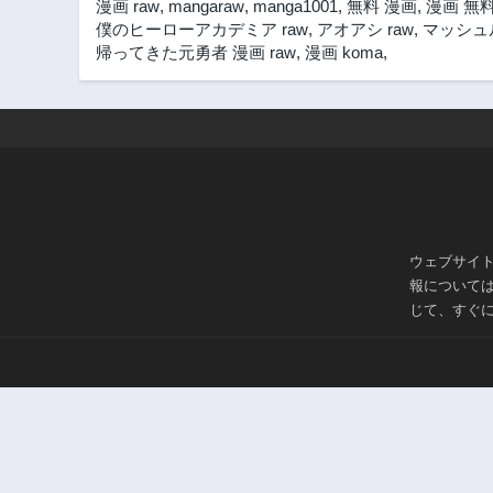
漫画 raw
,
mangaraw
,
manga1001
,
無料 漫画
,
漫画 無
3年前
僕のヒーローアカデミア raw
,
アオアシ raw
,
マッシュル
第8.3話
帰ってきた元勇者 漫画 raw
,
漫画 koma
,
3年前
第7.1話
3年前
第5.2話
3年前
第4.1話
3年前
ウェブサイ
第2.4話
報について
3年前
じて、すぐ
第1.2話
3年前