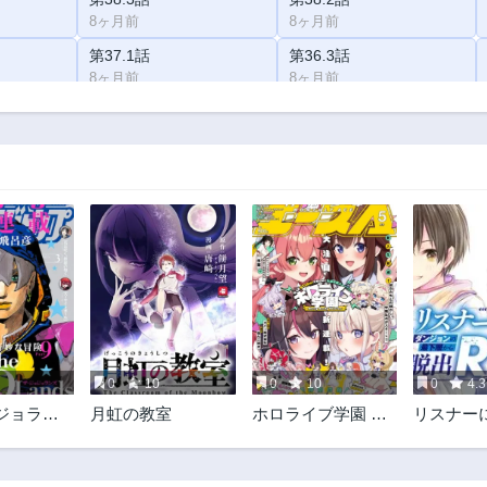
8ヶ月前
8ヶ月前
第37.1話
第36.3話
8ヶ月前
8ヶ月前
第35.1話
第34.3話
8ヶ月前
8ヶ月前
第33.2話
第33.1話
8ヶ月前
8ヶ月前
第31.3話
第31.2話
8ヶ月前
8ヶ月前
第30.2話
第29.3話
2年前
3年前
第28.2話
第28.1話
3年前
3年前
0
10
0
10
0
4.3
第26.3話
第26.2話
ジョラン
月虹の教室
ホロライブ学園 ～
リスナー
3年前
3年前
Shiny Smily Stories
てダンジ
第25.1話
第24.3話
～
下層から脱
3年前
3年前
すること