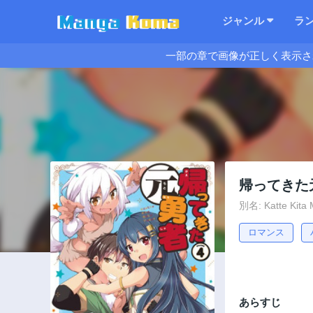
ジャンル
ラ
一部の章で画像が正しく表示さ
帰ってきた
別名: Katte Kita
ロマンス
あらすじ