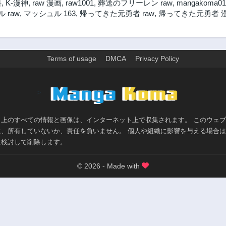
料
,
K-漫神
,
raw 漫画
,
raw1001
,
葬送のフリーレン raw
,
mangakoma01
3年前
3年前
 raw
,
マッシュル 163
,
帰ってきた元勇者 raw
,
帰ってきた元勇者 
第8.2話
第8.1話
3年前
3年前
第6.3話
第6.2話
3年前
3年前
Terms of usage
DMCA
Privacy Policy
第5.1話
第4.4話
3年前
3年前
>
第3.4話
第3.3話
3年前
3年前
ト上のすべての情報と画像は、インターネット上で収集されます。 このウェ
第2.3話
第2.2話
は、所有していないか、責任を負いません。 個人や組織に影響を与える場合
3年前
3年前
に検討して削除します。
第1.1話
3年前
© 2026 - Made with