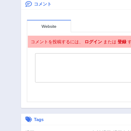
コメント
第23.3話
3年前
第22.1話
Website
3年前
第20.2話
コメントを投稿するには、
ログイン
または
登録
す
3年前
第18.3話
3年前
第17.1話
3年前
第15.2話
3年前
第13.3話
3年前
第12.1話
3年前
Tags
第10.2話