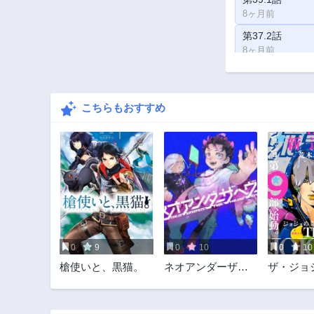
8ヶ月前
第37.2話
8ヶ月前
第35.2話
8ヶ月前
こちらもおすすめ
第33.3話
8ヶ月前
第32.1話
2年前
第30.1話
3年前
第28.3話
3年前
0
9
0
10
0
10
第27.1話
槍使いと、黒猫。
ネオアンダーザへ
ザ・ジョ
3年前
ヴン
ズ
第25.2話
3年前