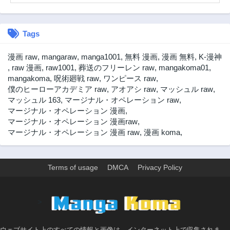
Tags
漫画 raw
,
mangaraw
,
manga1001
,
無料 漫画
,
漫画 無料
,
K-漫神
,
raw 漫画
,
raw1001
,
葬送のフリーレン raw
,
mangakoma01
,
mangakoma
,
呪術廻戦 raw
,
ワンピース raw
,
僕のヒーローアカデミア raw
,
アオアシ raw
,
マッシュル raw
,
マッシュル 163
,
マージナル・オペレーション raw
,
マージナル・オペレーション 漫画
,
マージナル・オペレーション 漫画raw
,
マージナル・オペレーション 漫画 raw
,
漫画 koma
,
Terms of usage
DMCA
Privacy Policy
>
ウェブサイト上のすべての情報と画像は、インターネット上で収集されま