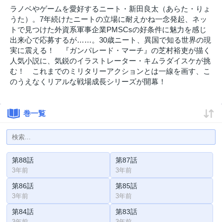
ラノベやゲームを愛好するニート・新田良太（あらた・りょ
うた）。7年続けたニートの立場に耐えかね一念発起、ネッ
トで見つけた外資系軍事企業PMSCsの好条件に魅力を感じ
出来心で応募するが……。30歳ニート、異国で知る世界の現
実に震える！ 『ガンパレード・マーチ』の芝村裕吏が描く
人気小説に、気鋭のイラストレーター・キムラダイスケが挑
む！ これまでのミリタリーアクションとは一線を画す、こ
のうえなくリアルな戦場成長シリーズが開幕！
巻一覧
第88話
第87話
3年前
3年前
第86話
第85話
3年前
3年前
第84話
第83話
3年前
3年前