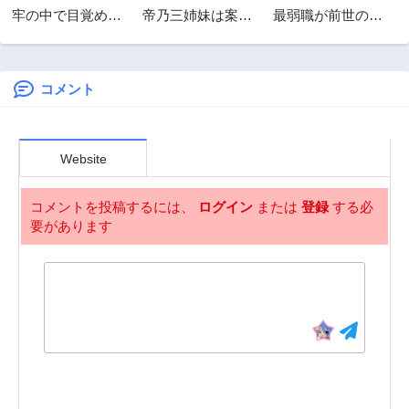
牢の中で目覚めた
帝乃三姉妹は案
最弱職が前世の知
3年前
3年前
悪役令嬢は死にた
外、チョロい。
識で世界最強
第64話
第63話
くない ～処刑を回
3年前
3年前
避したら、待って
いたのは溺愛でし
コメント
第59話
た～
3年前
Website
コメントを投稿するには、
ログイン
または
登録
する必
要があります