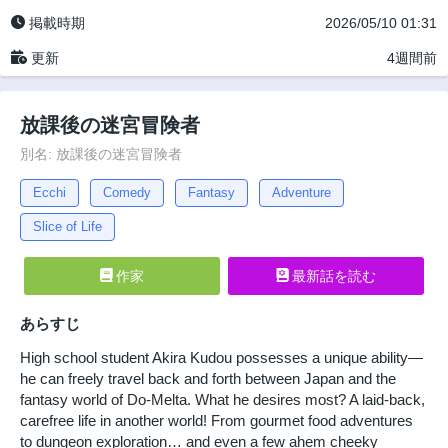
掲載時期
2026/05/10 01:31
更新
4週間前
放課後の迷宮冒険者
別名: 放課後の迷宮冒険者
Ecchi
Comedy
Fantasy
Adventure
Slice of Life
作家
最新話を読む
あらすじ
High school student Akira Kudou possesses a unique ability—
he can freely travel back and forth between Japan and the
fantasy world of Do-Melta. What he desires most? A laid-back,
carefree life in another world! From gourmet food adventures
to dungeon exploration… and even a few ahem cheeky