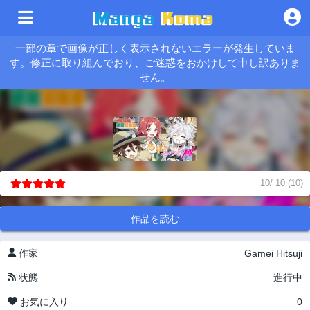
一部の章で画像が正しく表示されないエラーが発生していま
す。修正に取り組んでおり、ご迷惑をおかけして申し訳ありま
せん。
10
/
10
(
10
)
作品を読む
作家
Gamei Hitsuji
状態
進行中
お気に入り
0