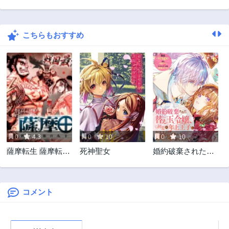
こちらもおすすめ
0
4.3
0
10
0
10
薩摩転生 薩摩転生
死神聖女
婚約破棄された替
～世に万葉の丸十
え玉令嬢、初恋の
字が咲くなり～
年上王子に溺愛さ
れる@COMIC
コメント