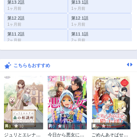
第13.2話
第13.1話
1ヶ月前
1ヶ月前
第12.2話
第12.1話
1ヶ月前
1ヶ月前
第11.2話
第11.1話
2ヶ月前
2ヶ月前
第10.3話
第10.2話
2ヶ月前
2ヶ月前
こちらもおすすめ
第10.1話
第9.2話
2ヶ月前
2ヶ月前
第9.1話
第8.2話
2ヶ月前
2ヶ月前
第8.1話
第7.2話
2ヶ月前
2ヶ月前
第7.1話
第6.2話
2ヶ月前
2ヶ月前
0
10
0
6
0
10
第6.1話
第5.2話
ジュリとエレナの
今日から悪女にな
ごめんあそばせ、
2ヶ月前
2ヶ月前