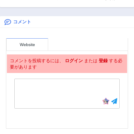
森の相談所～付与
ります! 使い捨ての
殿方様！～100人
第5.1話
第4.2話
の力であなたの未
身代わり聖女なん
のイケメンとのフ
1年前
1年前
来をお守りします!
てごめんです
ラグはすべて折ら
～
せていただきます
コメント
第4.1話
第3.2話
～
1年前
1年前
第3.1話
第2.2話
Website
1年前
1年前
第2.1話
第1話
コメントを投稿するには、
ログイン
または
登録
する必
1年前
1年前
要があります