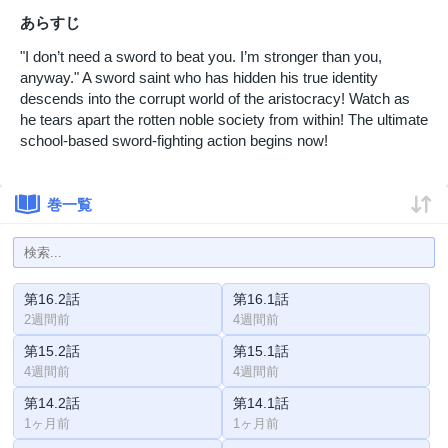
あらすじ
"I don’t need a sword to beat you. I’m stronger than you,
anyway." A sword saint who has hidden his true identity
descends into the corrupt world of the aristocracy! Watch as
he tears apart the rotten noble society from within! The ultimate
school-based sword-fighting action begins now!
巻一覧
第16.2話
第16.1話
2週間前
4週間前
第15.2話
第15.1話
4週間前
4週間前
第14.2話
第14.1話
1ヶ月前
1ヶ月前