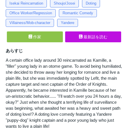
Isekai Reincarnation
Shoujo/Josei
Doting
Office Worker/Regression
Romantic Comedy
Villainess/Mob-character
Yandere
作家
最新話を読む
あらすじ
A certain office lady around 30 reincarnated as Kamille, a
"filler" young lady in an otome game. To avoid being humiliated,
she decided to throw away her longing for romance and live a
plain life, but she was immediately spotted by Lefit, the main
capture target and next captain of the Order of Knights.
Apparently, he became interested in Kamille because of her
un-aristocratic behavior...... "I'll watch over you 24 hours a day,
okay?" Just when she thought a terrifying life of surveillance
was beginning, what awaited her was a heavy and sweet path
of doting love!? A doting love comedy featuring a Yandere
"puppy-dog" knight captain and a poor young lady who just
wants to live a plain life!