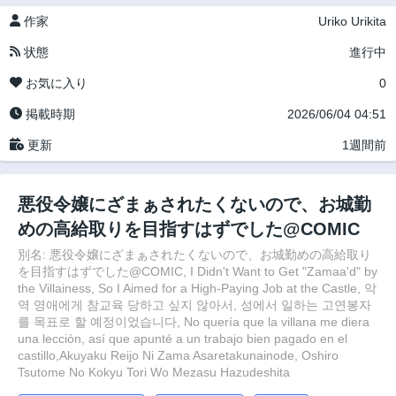
作家
Uriko Urikita
状態
進行中
お気に入り
0
掲載時期
2026/06/04 04:51
更新
1週間前
悪役令嬢にざまぁされたくないので、お城勤
めの高給取りを目指すはずでした@COMIC
別名: 悪役令嬢にざまぁされたくないので、お城勤めの高給取り
を目指すはずでした@COMIC, I Didn't Want to Get "Zamaa'd" by
the Villainess, So I Aimed for a High-Paying Job at the Castle, 악
역 영애에게 참교육 당하고 싶지 않아서, 성에서 일하는 고연봉자
를 목표로 할 예정이었습니다, No quería que la villana me diera
una lección, así que apunté a un trabajo bien pagado en el
castillo,Akuyaku Reijo Ni Zama Asaretakunainode, Oshiro
Tsutome No Kokyu Tori Wo Mezasu Hazudeshita