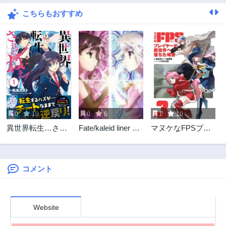
こちらもおすすめ
0
10
0
6
1
10
異世界転生…され
Fate/kaleid liner プ
マヌケなFPSプレ
てねぇ!
リズマイリヤ ドラ
イヤーが異世界へ
イ! !
落ちた場合
コメント
Website