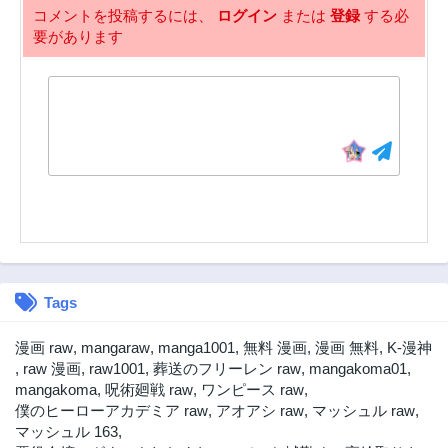
コメントを投稿するには、
ログイン
または
登録
する必
要があります
Tags
漫画 raw
,
mangaraw
,
manga1001
,
無料 漫画
,
漫画 無料
,
K-漫神
,
raw 漫画
,
raw1001
,
葬送のフリーレン raw
,
mangakoma01
,
mangakoma
,
呪術廻戦 raw
,
ワンピース raw
,
僕のヒーローアカデミア raw
,
アオアシ raw
,
マッシュル raw
,
マッシュル 163
,