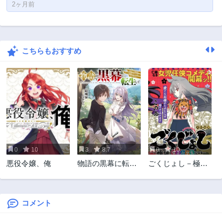
2ヶ月前
こちらもおすすめ
0
10
3
8.7
0
10
悪役令嬢、俺
物語の黒幕に転生
ごくじょし－極
して
道、女子学生にな
る－
コメント