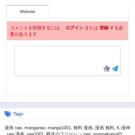
Website
コメントを投稿するには、
ログイン
または
登録
する必
要があります
Tags
漫画 raw
,
mangaraw
,
manga1001
,
無料 漫画
,
漫画 無料
,
K-漫神
,
raw 漫画
,
raw1001
,
葬送のフリーレン raw
,
mangakoma01
,