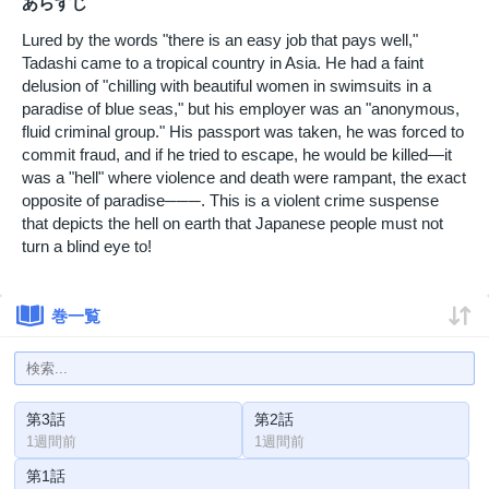
あらすじ
Lured by the words "there is an easy job that pays well,"
Tadashi came to a tropical country in Asia. He had a faint
delusion of "chilling with beautiful women in swimsuits in a
paradise of blue seas," but his employer was an "anonymous,
fluid criminal group." His passport was taken, he was forced to
commit fraud, and if he tried to escape, he would be killed—it
was a "hell" where violence and death were rampant, the exact
opposite of paradise───. This is a violent crime suspense
that depicts the hell on earth that Japanese people must not
turn a blind eye to!
巻一覧
第3話
第2話
1週間前
1週間前
第1話