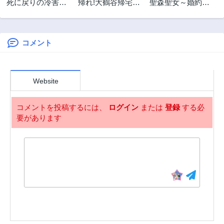
死に戻りの冷害王
帰れ!大鶴谷帰宅倶
聖森聖女～婚約破
3年前
3年前
子が賢王と呼ばれ
楽部
棄された追放聖女
第47話
第46話
るまで～導いたの
ですが、狼王子の
3年前
3年前
は不器用な侯爵令
呪いを解いて溺愛
嬢の祈りでした～
されてます～今さ
コメント
第45話
第44話
ら国に戻れって言
3年前
3年前
われても遅いです
第43話
第42話
っ！
Website
3年前
3年前
第41話
第40話
コメントを投稿するには、
ログイン
または
登録
する必
3年前
3年前
要があります
第39話
第38話
3年前
3年前
第37話
第36.5話
3年前
3年前
第36話
第35話
3年前
3年前
第34話
第33話
3年前
3年前