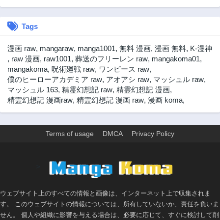
第32話
第31.5話
3年前
3年前
Tags
第31話
第30話
3年前
3年前
漫画 raw
,
mangaraw
,
manga1001
,
無料 漫画
,
漫画 無料
,
K-漫神
第29話
第28話
,
raw 漫画
,
raw1001
,
葬送のフリーレン raw
,
mangakoma01
,
3年前
3年前
mangakoma
,
呪術廻戦 raw
,
ワンピース raw
,
僕のヒーローアカデミア raw
,
アオアシ raw
,
マッシュル raw
,
第27話
第26話
マッシュル 163
,
精霊幻想記 raw
,
精霊幻想記 漫画
,
3年前
3年前
精霊幻想記 漫画raw
,
精霊幻想記 漫画 raw
,
漫画 koma
,
第25話
第24話
3年前
3年前
第23話
第22話
Terms of usage
DMCA
Privacy Policy
3年前
3年前
第21話
第20話
>
3年前
3年前
第19話
第18話
3年前
3年前
ウェブサイト上のすべての情報と画像は、インターネット上で収集されま
す。 このウェブサイトの情報については、所有していないか、責任を負いま
第17話
第16話
せん。 個人や組織に影響を与える場合は、必要に応じて、すぐに検討して削
3年前
3年前