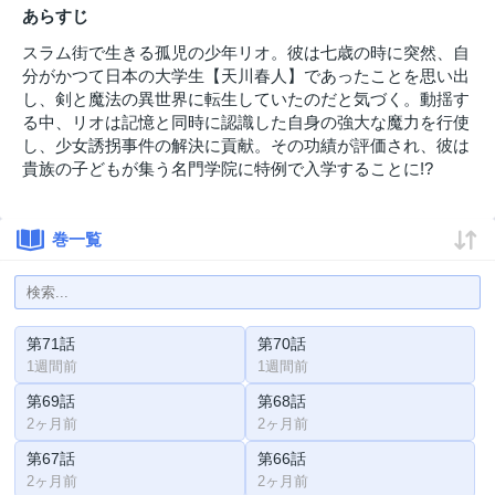
あらすじ
スラム街で生きる孤児の少年リオ。彼は七歳の時に突然、自
分がかつて日本の大学生【天川春人】であったことを思い出
し、剣と魔法の異世界に転生していたのだと気づく。動揺す
る中、リオは記憶と同時に認識した自身の強大な魔力を行使
し、少女誘拐事件の解決に貢献。その功績が評価され、彼は
貴族の子どもが集う名門学院に特例で入学することに!?
巻一覧
第71話
第70話
1週間前
1週間前
第69話
第68話
2ヶ月前
2ヶ月前
第67話
第66話
2ヶ月前
2ヶ月前