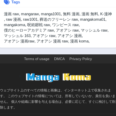
Tags
第368話
第367話
2年前
2年前
漫画 raw
,
mangaraw
,
manga1001
,
無料 漫画
,
漫画 無料
,
K-漫神
第366話
第365話
,
raw 漫画
,
raw1001
,
葬送のフリーレン raw
,
mangakoma01
,
2年前
2年前
mangakoma
,
呪術廻戦 raw
,
ワンピース raw
,
僕のヒーローアカデミア raw
,
アオアシ raw
,
マッシュル raw
,
第364話
第363話
マッシュル 163
,
アオアシ raw
,
アオアシ 漫画
,
2年前
2年前
アオアシ 漫画raw
,
アオアシ 漫画 raw
,
漫画 koma
,
第362話
第361話
2年前
2年前
第360話
第359話
Terms of usage
DMCA
Privacy Policy
3年前
2年前
第358話
第357話
>
2年前
2年前
第356話
第355話
2年前
2年前
ウェブサイト上のすべての情報と画像は、インターネット上で収集されま
す。 このウェブサイトの情報については、所有していないか、責任を負いま
第354話
第353話
せん。 個人や組織に影響を与える場合は、必要に応じて、すぐに検討して削
2年前
2年前
除します。
第352話
第351話