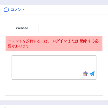
2年前
2年前
ルに懐かれたら
コメント
第384話
第383話
2年前
2年前
第382話
第381話
Website
2年前
2年前
第380話
第379話
コメントを投稿するには、
ログイン
または
登録
する必
2年前
2年前
要があります
第378話
第377話
2年前
2年前
第376話
第375話
2年前
2年前
第374話
第373話
2年前
2年前
第372話
第371話
2年前
2年前
第370話
第369話
2年前
2年前