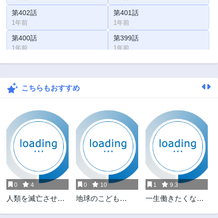
第402話
第401話
1年前
1年前
第400話
第399話
1年前
1年前
第398話
第397話
1年前
2年前
こちらもおすすめ
第396話
第395話
2年前
2年前
第394話
第393話
2年前
2年前
第392話
第391話
2年前
2年前
第390話
第389話
2年前
2年前
0
4
0
10
1
9.3
第388話
第387話
人類を滅亡させて
地球のこども
一生働きたくない
2年前
2年前
はいけません
Chikyū no Kodomo
俺が、クラスメイ
第386話
第385話
トの大人気アイド