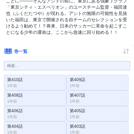
ことに―――そんなアシトの前に、東京にある強豪Ｊクラブ
「東京シティ・エスペリオン」のユースチーム監督・福田達
也（ふくだたつや）が現れる。アシトの無限の可能性を見抜
いた福田は、東京で開催される自チームのセレクションを受
けるよう勧めて！？将来、日本のサッカーに革命を起こすこ
とになる少年の運命は、ここから急速に回り始める！！
巻一覧
第410話
第409話
1年前
1年前
第408話
第407話
1年前
1年前
第406話
第405話
1年前
1年前
第404話
第403話
1年前
1年前