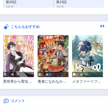
第20話
第19話
3年前
3年前
第18話
第17話
3年前
3年前
こちらもおすすめ
第16話
第15話
3年前
3年前
第14話
第13話
3年前
3年前
第12.2話
第12.1話
3年前
3年前
第11話
第10話
3年前
3年前
2
10
0
5
0
10
第9話
第8話
異世界から聖女が
勇者になれなかっ
メタファーリファ
3年前
3年前
来るようなので、
た三馬鹿トリオ
ンタジオ/試し読み
第7話
第6.2話
邪魔者は消えよう
は、今日も男飯を
3年前
3年前
と思います
拵える
コメント
第6.1話
第5.2話
3年前
3年前