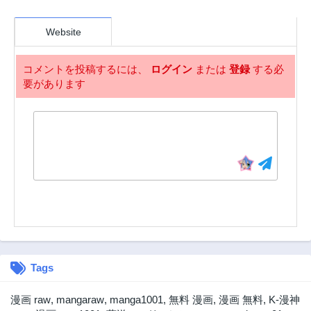
第5.1話
第4話
Website
3年前
3年前
第3話
第2話
コメントを投稿するには、
ログイン
または
登録
する必
3年前
3年前
要があります
第1話
3年前
Tags
漫画 raw
,
mangaraw
,
manga1001
,
無料 漫画
,
漫画 無料
,
K-漫神