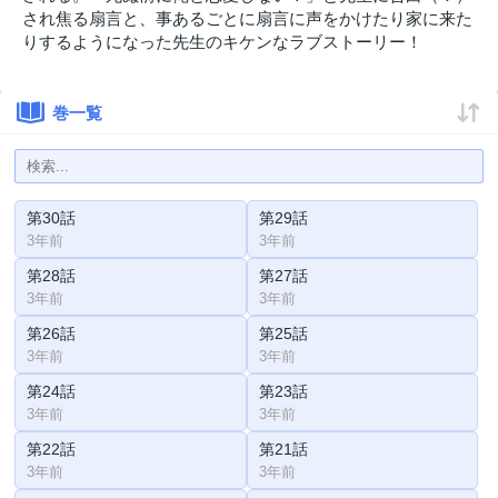
され焦る扇言と、事あるごとに扇言に声をかけたり家に来た
りするようになった先生のキケンなラブストーリー！
巻一覧
第30話
第29話
3年前
3年前
第28話
第27話
3年前
3年前
第26話
第25話
3年前
3年前
第24話
第23話
3年前
3年前
第22話
第21話
3年前
3年前