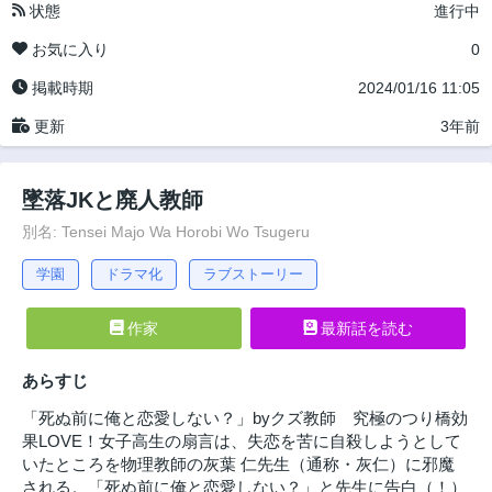
状態
進行中
お気に入り
0
掲載時期
2024/01/16 11:05
更新
3年前
墜落JKと廃人教師
別名: Tensei Majo Wa Horobi Wo Tsugeru
学園
ドラマ化
ラブストーリー
作家
最新話を読む
あらすじ
「死ぬ前に俺と恋愛しない？」byクズ教師 究極のつり橋効
果LOVE！女子高生の扇言は、失恋を苦に自殺しようとして
いたところを物理教師の灰葉 仁先生（通称・灰仁）に邪魔
される。「死ぬ前に俺と恋愛しない？」と先生に告白（！）