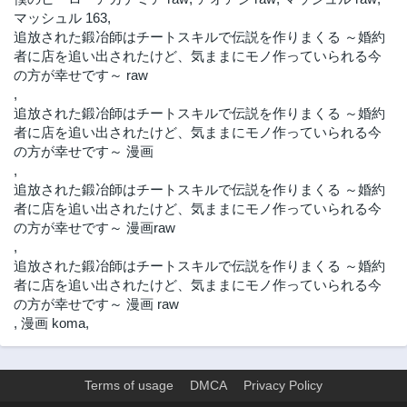
マッシュル 163
,
1年前
1年前
追放された鍛冶師はチートスキルで伝説を作りまくる ～婚約
第12.1話
第11.3話
者に店を追い出されたけど、気ままにモノ作っていられる今
1年前
2年前
の方が幸せです～ raw
,
第11.2話
第11.1話
追放された鍛冶師はチートスキルで伝説を作りまくる ～婚約
2年前
2年前
者に店を追い出されたけど、気ままにモノ作っていられる今
第10.3話
第10.2話
の方が幸せです～ 漫画
2年前
2年前
,
追放された鍛冶師はチートスキルで伝説を作りまくる ～婚約
第10.1話
第9.3話
者に店を追い出されたけど、気ままにモノ作っていられる今
2年前
2年前
の方が幸せです～ 漫画raw
第9.2話
第9.1話
,
2年前
2年前
追放された鍛冶師はチートスキルで伝説を作りまくる ～婚約
第8.3話
第8.2話
者に店を追い出されたけど、気ままにモノ作っていられる今
2年前
2年前
の方が幸せです～ 漫画 raw
,
漫画 koma
,
第8.1話
第7.3話
2年前
2年前
第7.2話
第7.1話
Terms of usage
DMCA
Privacy Policy
2年前
2年前