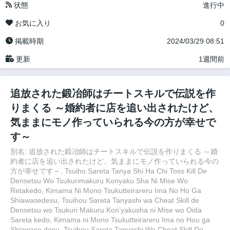
状態
進行中
お気に入り
0
掲載時期
2024/03/29 08:51
更新
1週間前
追放された鍛冶師はチートスキルで伝説を作
りまくる ～婚約者に店を追い出されたけど、
気ままにモノ作っていられる今の方が幸せで
す～
別名: 追放された鍛冶師はチートスキルで伝説を作りまくる ～婚
約者に店を追い出されたけど、気ままにモノ作っていられる今の
方が幸せです～, Tsuiho Sareta Tanya Shi Ha Chi Toss Kill De
Densetsu Wo Tsukurimakuru Konyaku Sha Ni Mise Wo
Retakedo, Kimama Ni Mono Tsukutteirareru Ima No Ho Ga
Shiawasedesu, Tsuihou Sareta Tanyashi wa Cheat Skill de
Densetsu wo Tsukuri Makuru Kon’yakusha ni Mise wo Oida
Sareta kedo, Kimama ni Mono Tsukutteirareru Ima no Hou ga
Shiawase desu, Tsuihou Sareta Tanyashi Wa Cheat Skill De