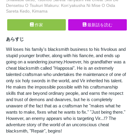
Densetsu O Tsukuri Makuru: Kon’yakusha Ni Mise O Oida
Sareta Kedo, Kimama
作家
最新話を読む
あらすじ
Wil loses his family's blacksmith business to his frivolous and
stupid younger brother, along with his fiancée, and ends up
going on a wandering journey.However, his grandfather was a
cheat blacksmith called "Happosai". He is an extremely
talented craftsman who undertakes the maintenance of one of
only six holy swords in the world, and Vir inherited his talent.
He makes the impossible possible with his craftsmanship
skills that are beyond ordinary people, and earns the respect
and trust of demons and dwarves, but he is completely
unaware of the fact that as a craftsman he "makes what he
wants to make, fixes what he wants to fix." "Just being there."
However, an enemy appears who is targeting Vir...!? The
adventure story of the world of an unconscious cheat
blacksmith, "Repair", begins!