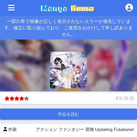
一部の章で画像が正しく表示されないエラーが発生していま
す。修正に取り組んでおり、ご迷惑をおかけして申し訳ありま
せん。
8.5
/
10
(
2
)
作品を読む
作家
アクション
ファンタジー
冒険
Updating
Futabanet