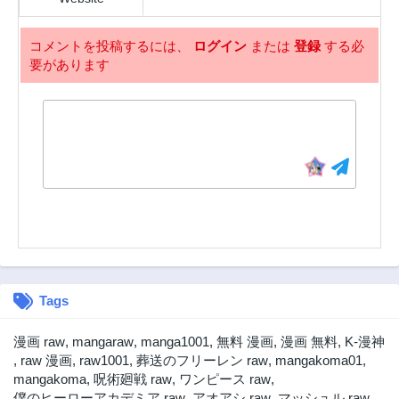
11ヶ月前
11ヶ月前
第18.1話
第17.3話
コメントを投稿するには、
ログイン
または
登録
する必
1年前
1年前
要があります
第17.2話
第17.1話
1年前
1年前
第16.3話
第16.2話
1年前
1年前
第16.1話
第15.3話
1年前
1年前
第15.2話
第15.1話
1年前
1年前
第14.3話
第14.2話
1年前
1年前
Tags
第14.1話
第13.3話
1年前
1年前
漫画 raw
,
mangaraw
,
manga1001
,
無料 漫画
,
漫画 無料
,
K-漫神
第13.2話
第13.1話
,
raw 漫画
,
raw1001
,
葬送のフリーレン raw
,
mangakoma01
,
1年前
1年前
mangakoma
,
呪術廻戦 raw
,
ワンピース raw
,
僕のヒーローアカデミア raw
,
アオアシ raw
,
マッシュル raw
,
第12.3話
第12.2話