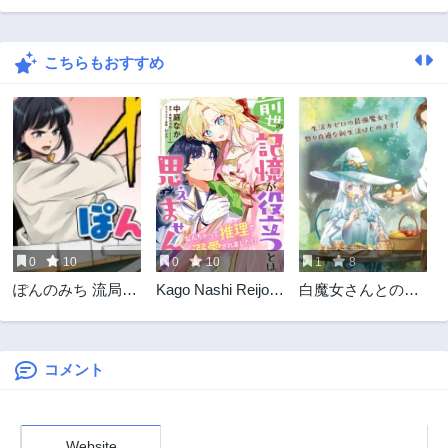
第24.1話
第23.3話
5ヶ月前
5ヶ月前
こちらもおすすめ
第23.2話
第23.1話
6ヶ月前
6ヶ月前
第22.3話
第22.2話
7ヶ月前
7ヶ月前
第22.1話
第21.3話
7ヶ月前
8ヶ月前
第21.2話
第21.1話
8ヶ月前
8ヶ月前
0
10
0
10
1
8
第20.3話
第20.2話
ぽんのみち 流局西
Kago Nashi Reijo
白魔女さんとの辺
10ヶ月前
10ヶ月前
入編
No Chisana Mura
境ぐらし ～最強の
第20.1話
第19.3話
Sa, Ryochi Unei
魔女はのんびり暮
10ヶ月前
10ヶ月前
Wo Hajimemasho!
らしたい～
コメント
第19.2話
第19.1話
11ヶ月前
11ヶ月前
第18.3話
第18.2話
Website