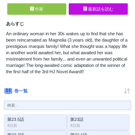
作家
最新話を読む
あらすじ
An ordinary woman in her 30s wakes up to find that she has
been reincarnated as Magnolia (3 years old), the daughter of a
prestigious marquis family! What she thought was a happy life
in another world awaited her, but what awaited her was
mistreatment from her family... and even an unwanted political
marriage! The long-awaited comic adaptation of the winner of
the first half of the 3rd HJ Novel Award!!
巻一覧
第23.5話
第23話
4日前
4日前