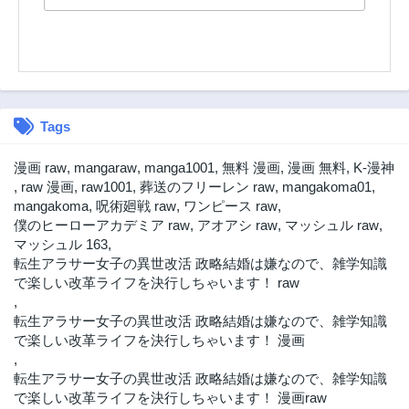
2年前
2年前
第4.2話
第4.1話
2年前
2年前
第4話
第3.2話
2年前
2年前
Tags
第3.1話
第3話
2年前
2年前
漫画 raw
,
mangaraw
,
manga1001
,
無料 漫画
,
漫画 無料
,
K-漫神
第2.2話
第2.1話
,
raw 漫画
,
raw1001
,
葬送のフリーレン raw
,
mangakoma01
,
2年前
2年前
mangakoma
,
呪術廻戦 raw
,
ワンピース raw
,
僕のヒーローアカデミア raw
,
アオアシ raw
,
マッシュル raw
,
第2話
第1話
マッシュル 163
,
2年前
2年前
転生アラサー女子の異世改活 政略結婚は嫌なので、雑学知識
で楽しい改革ライフを決行しちゃいます！ raw
,
転生アラサー女子の異世改活 政略結婚は嫌なので、雑学知識
で楽しい改革ライフを決行しちゃいます！ 漫画
,
転生アラサー女子の異世改活 政略結婚は嫌なので、雑学知識
で楽しい改革ライフを決行しちゃいます！ 漫画raw