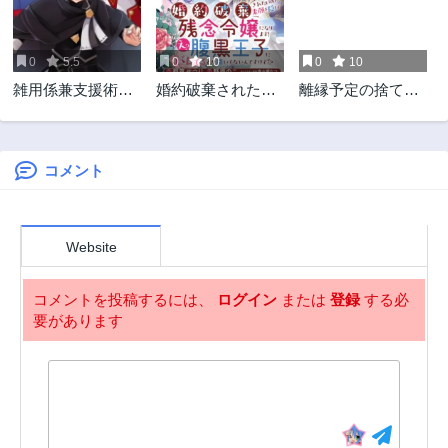
第13.2話
第13.1話
1年前
1年前
0
5.5
0
10
0
10
第12.2話
第12.1話
雑用係兼支援術師
婚約破棄されたい
離縁予定の捨てら
1年前
1年前
はパーティー追放
ので素顔を隠して
れ令嬢ですが、な
第11.2話
第11.1話
に憧れる～世間は
残念令嬢になりま
ぜか次期公爵様の
1年前
1年前
追放ブームなの
す!え?腹黒王子に
溺愛が始まりまし
に、俺を過大評価
バレてるとか聞い
た
コメント
第10.2話
第10.1話
するパーティーメ
てないんですけ
1年前
1年前
ンバーたちが決し
ど!?
第9.2話
第9.1話
て手放そうとして
Website
くれない～
1年前
1年前
第8.2話
第8.1話
コメントを投稿するには、
ログイン
または
登録
する必
1年前
2年前
要があります
第7.2話
第7.1話
2年前
2年前
第6.2話
第6.1話
2年前
2年前
第5.2話
第5話