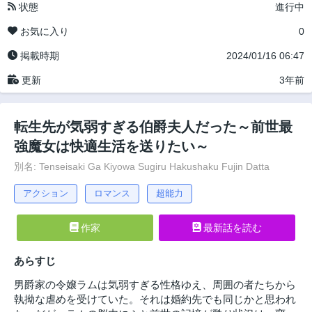
状態
進行中
お気に入り
0
掲載時期
2024/01/16 06:47
更新
3年前
転生先が気弱すぎる伯爵夫人だった～前世最
強魔女は快適生活を送りたい～
別名: Tenseisaki Ga Kiyowa Sugiru Hakushaku Fujin Datta
アクション
ロマンス
超能力
作家
最新話を読む
あらすじ
男爵家の令嬢ラムは気弱すぎる性格ゆえ、周囲の者たちから
執拗な虐めを受けていた。それは婚約先でも同じかと思われ