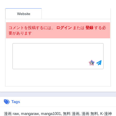
Website
コメントを投稿するには、
ログイン
または
登録
する必
要があります
Tags
漫画 raw
,
mangaraw
,
manga1001
,
無料 漫画
,
漫画 無料
,
K-漫神