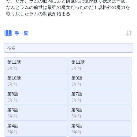
た。だが、ラムの脳内にふと前世の記憶が甦り状況は一変。
なんとラムの前世は最強の魔女だったのだ！規格外の魔力を
取り戻したラムの制裁が始まる――！
巻一覧
第12話
第11話
3年前
3年前
第10話
第9話
3年前
3年前
第8話
第7話
3年前
3年前
第6話
第5話
3年前
3年前
第4話
第3話
3年前
3年前