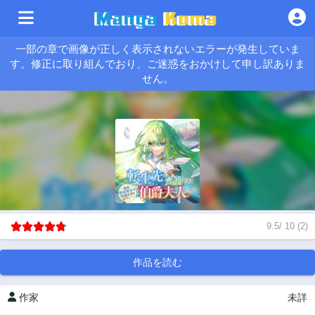
一部の章で画像が正しく表示されないエラーが発生していま
す。修正に取り組んでおり、ご迷惑をおかけして申し訳ありま
せん。
9.5
/
10
(
2
)
作品を読む
作家
未詳