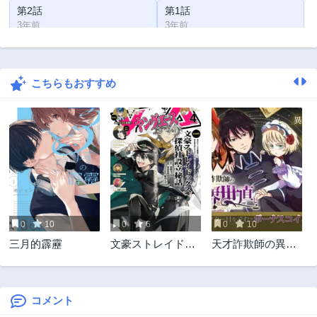
第2話
第1話
3年前
3年前
こちらもおすすめ
0
10
0
6
0
10
三月的霹靂
文豪ストレイドッ
天才詐欺師の異世
グス 探偵社設立秘
界世直し
話
コメント