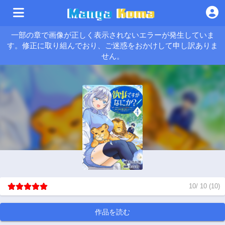
一部の章で画像が正しく表示されないエラーが発生していま
す。修正に取り組んでおり、ご迷惑をおかけして申し訳ありま
せん。
10
/
10
(
10
)
作品を読む