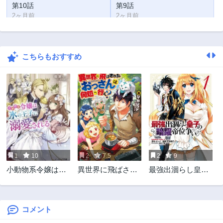
第10話
第9話
2ヶ月前
2ヶ月前
第8話
第7話
2ヶ月前
2ヶ月前
こちらもおすすめ
第6話
第5話
2ヶ月前
2ヶ月前
第4話
第3話
2ヶ月前
2ヶ月前
第2話
第1話
2ヶ月前
2ヶ月前
1
10
2
7.5
2
9
小動物系令嬢は氷
異世界に飛ばされ
最強出涸らし皇子
の王子に溺愛され
たおっさんは何処
の暗躍帝位争い 無
る
へ行く？
能を演じるSSラン
ク皇子は皇位継承
戦を影から支配す
コメント
る