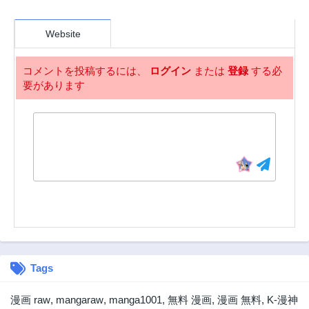
Website
コメントを投稿するには、
ログイン
または
登録
する必
要があります
Tags
漫画 raw
,
mangaraw
,
manga1001
,
無料 漫画
,
漫画 無料
,
K-漫神