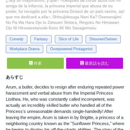
¿Soy un mayordomo, y qué? ~Después de cortar lazos con mi
amiga de la infancia, la princesa imperial que abusa de su
poder, fui recogido por la princesa Girasol de un país vecino, así
que me dedicaré a ella~, Shitsujidesuga Nani Ka? Osananajimi
No Pa Wa Hara Ojo to Zetsuen Shitara, Ringoku No Himawari
Ojo Ni Hirowaretanode Kono Mi Wo Sasagemasu
Comedy
Fantasy
Slice of Life
Shounen/Seinen
Workplace Drama
Overpowered Protagonist
作家
最新話を読む
あらすじ
Arum, a butler, decides to resign after enduring repeated power
harassment and verbal abuse from the Imperial Princess
Lisithea. He, who was constantly called incompetent, was
actually an incredibly skilled butler who handled all of the
Princess's unreasonable demands single-handedly! After
leaving the empire, Arum is taken in by Brigitte, a princess of a
neighboring country known as the "Sunflower Princess," where
he begins to display his off-the-charts abilities. The story of the