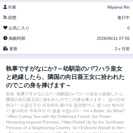
作家
Miyama Rin
状態
進行中
お気に入り
0
掲載時期
2026/06/11 07:55
更新
2ヶ月前
執事ですがなにか?～幼馴染のパワハラ皇女
と絶縁したら、隣国の向日葵王女に拾われた
のでこの身を捧げます～
別名: 執事ですがなにか?～幼馴染のパワハラ皇女と絶縁したら、
隣国の向日葵王女に拾われたのでこの身を捧げます～, 집사인데
뭐요? ~소꿉친구인 파워하라 황녀와 절연했더니, 옆 나라 해바라
기 왕녀에게 주워져서 이 몸을 바칩니다~, I'm a Butler, So What?
~After Cutting Ties with My Childhood Friend, the Power-
Harassing Imperial Princess, I Was Picked Up by the Sunflower
Princess of a Neighboring Country, So I'll Devote Myself to Her~,