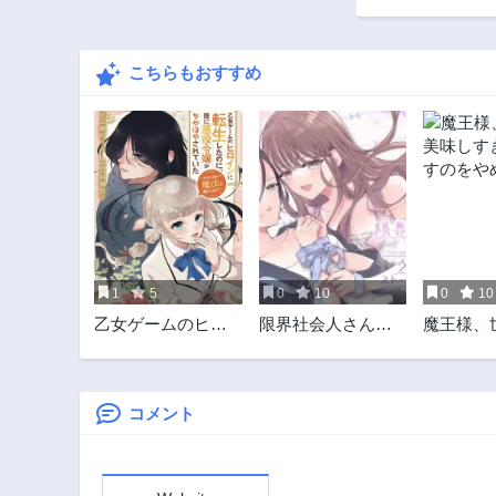
第43.5話
1ヶ月前
こちらもおすすめ
第40話
2年前
第36.5話
2年前
第32話
2年前
第27話
2年前
1
5
0
10
0
10
第22話
乙女ゲームのヒロ
限界社会人さんを
魔王様、
2年前
インに転生したの
救えるのはクソデ
味しすぎ
第17話
に、既に悪役令嬢
カ感情ストーカー
のをやめ
2年前
がちやほやされて
ちゃんだけでした
いた〜恋愛は諦め
コメント
第12話
て魔法を極めま
2年前
す！〜
第8話