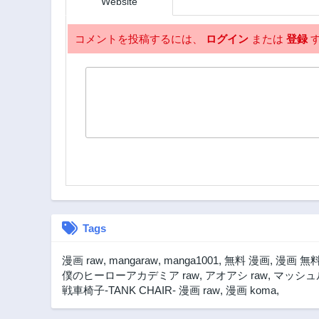
Website
2年前
第3話
コメントを投稿するには、
ログイン
または
登録
す
2年前
Tags
漫画 raw
,
mangaraw
,
manga1001
,
無料 漫画
,
漫画 無
僕のヒーローアカデミア raw
,
アオアシ raw
,
マッシュル
戦車椅子-TANK CHAIR- 漫画 raw
,
漫画 koma
,