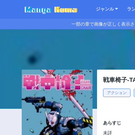
ジャンル
ラ
一部の章で画像が正しく表示さ
戦車椅子-TA
アクション
あらすじ
未詳