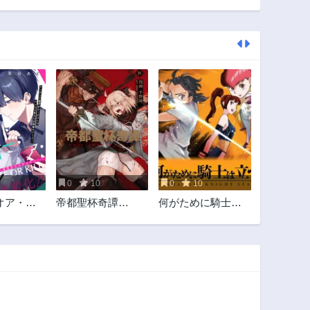
第42話
第41話
2年前
2年前
第37話
第36.6話
2年前
1ヶ月前
第34話
第33話
2年前
2年前
第29.5話
第28話
2年前
2年前
第24.5話
第23話
2年前
2年前
0
10
0
10
第19話
第18話
オア・キ
帝都聖杯奇譚
何がために騎士は
2年前
2年前
のマッチ
Fate/type
立つ
第14話
第13話
2年前
2年前
第9.5話
第9話
1ヶ月前
2年前
第5話
第4話