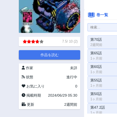
巻一覧
第70話
7.5
/
10
(
2
)
2週間前
第65話
作品を読む
1ヶ月前
第60話
作家
未詳
1ヶ月前
状態
進行中
第55話
1ヶ月前
お気に入り
0
第50話
掲載時期
2024/06/29 05:30
1ヶ月前
更新
2週間前
第47.2話
1ヶ月前