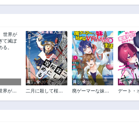
第43話
第42.5話
2年前
1ヶ月前
第39話
第38話
2年前
2年前
第35.5話
第35話
1ヶ月前
2年前
第31話
第30話
2年前
2年前
第26話
第25話
2年前
2年前
0
10
2
10
0
2.7
第21話
第20話
世界が美
二月に殺して桜に
廃ゲーマーな妹と
デート・
2年前
2年前
て滅ぼす
埋める
始めるVRMMO生
ル～秘密
第16話
第15話
る。
活
ング～
2年前
2年前
第11話
第10話
2年前
2年前
第7話
第6話