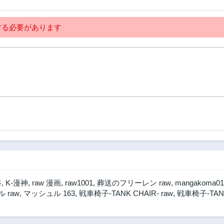
2年前
2年前
第2話
る必要があります
2年前
料
,
K-漫神
,
raw 漫画
,
raw1001
,
葬送のフリーレン raw
,
mangakoma01
 raw
,
マッシュル 163
,
戦車椅子-TANK CHAIR- raw
,
戦車椅子-TANK