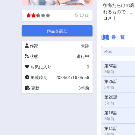
後悔だらけの高
れるもので…。
5
/
10
(
1
)
コメ！
作品を読む
巻一覧
作家
未詳
状態
進行中
第30話
お気に入り
0
3年前
掲載時期
2024/01/16 05:56
第25話
3年前
更新
3年前
第20話
3年前
第16話
3年前
第11話
3年前