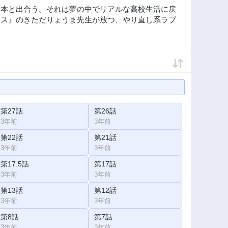
な本と出合う。それは夢の中でリアルな高校生活に戻
ロス』のきただりょうま先生が放つ、やり直し系ラブ
第27話
第26話
3年前
3年前
第22話
第21話
3年前
3年前
第17.5話
第17話
3年前
3年前
第13話
第12話
3年前
3年前
第8話
第7話
3年前
3年前