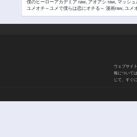
僕のヒーローアカデミア raw
,
アオアシ raw
,
マッシュル
ユメオチ～ユメで僕らは恋にオチる～ 漫画raw
,
ユメオ
ウェブサイ
報について
じて、すぐ