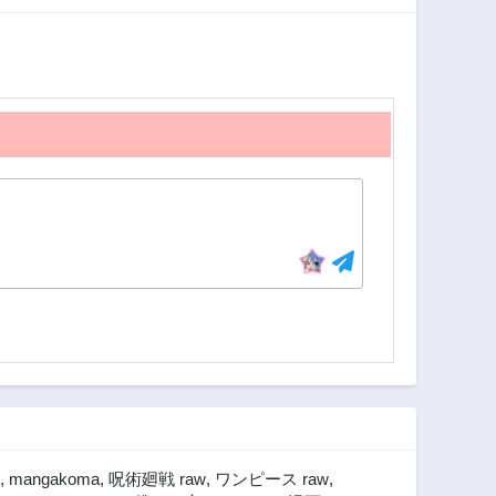
,
mangakoma
,
呪術廻戦 raw
,
ワンピース raw
,