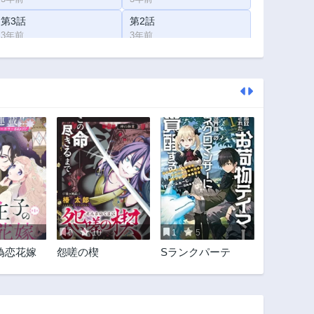
第3話
第2話
3年前
3年前
0
10
1
5
偽恋花嫁
怨嗟の楔
Sランクパーテ