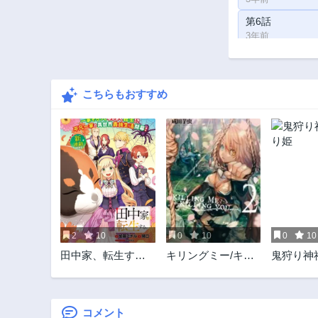
第6話
3年前
第1話
3年前
こちらもおすすめ
2
10
0
10
0
10
田中家、転生す
キリングミー/キリ
鬼狩り神
る。
ングユー
姫
コメント