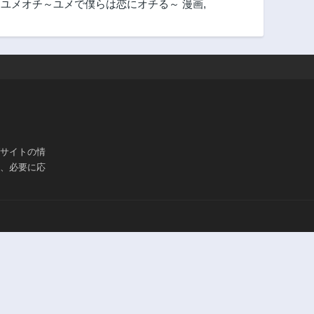
,
ユメオチ～ユメで僕らは恋にオチる～ 漫画
,
ブサイトの情
は、必要に応