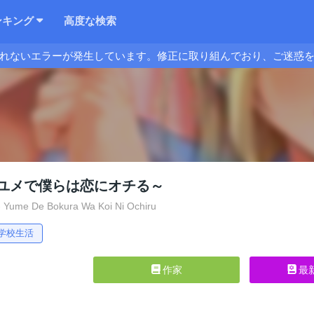
ンキング
高度な検索
れないエラーが発生しています。修正に取り組んでおり、ご迷惑
ユメで僕らは恋にオチる～
 Yume De Bokura Wa Koi Ni Ochiru
学校生活
作家
最