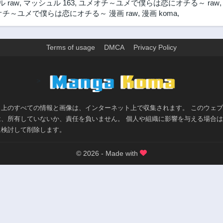
 raw
,
マッシュル 163
,
ユメオチ～ユメで僕らは恋にオチる～ raw
チ～ユメで僕らは恋にオチる～ 漫画 raw
,
漫画 koma
,
Terms of usage
DMCA
Privacy Policy
>
ト上のすべての情報と画像は、インターネット上で収集されます。 このウェ
は、所有していないか、責任を負いません。 個人や組織に影響を与える場合
に検討して削除します。
© 2026 - Made with