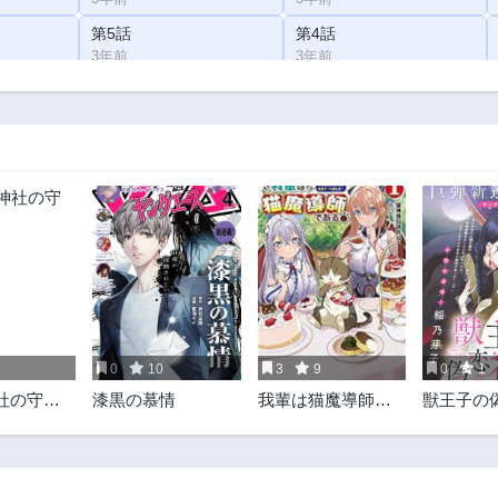
第5話
第4話
3年前
3年前
0
10
3
9
0
1
社の守り
漆黒の慕情
我輩は猫魔導師で
獣王子の
ある～キジトラ・
ルークの快適チー
ト猫生活～