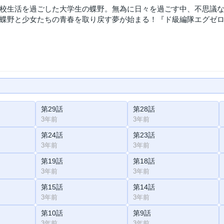
校生活を過ごした大学生の蝶野。無為に日々を過ごす中、不思議
蝶野と少女たちの青春を取り戻す夢が始まる！『ド級編隊エグゼ
第29話
第28話
3年前
3年前
第24話
第23話
3年前
3年前
第19話
第18話
3年前
3年前
第15話
第14話
3年前
3年前
第10話
第9話
3年前
3年前