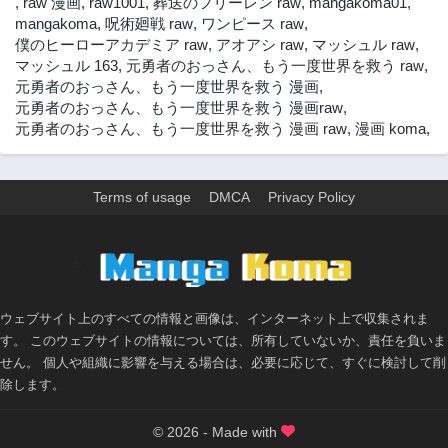
,
raw 漫画
,
raw1001
,
葬送のフリーレン raw
,
mangakoma01
,
mangakoma
,
呪術廻戦 raw
,
ワンピース raw
,
僕のヒーローアカデミア raw
,
アオアシ raw
,
マッシュル raw
,
マッシュル 163
,
元勇者のおっさん、もう一度世界を救う raw
,
元勇者のおっさん、もう一度世界を救う 漫画
,
元勇者のおっさん、もう一度世界を救う 漫画raw
,
元勇者のおっさん、もう一度世界を救う 漫画 raw
,
漫画 koma
,
Terms of usage
DMCA
Privacy Policy
>
ウェブサイト上のすべての情報と画像は、インターネット上で収集されま
す。 このウェブサイトの情報については、所有していないか、責任を負いま
せん。 個人や組織に影響を与える場合は、必要に応じて、すぐに検討して削
除します。
© 2026 - Made with