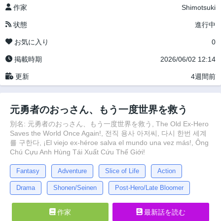
作家
Shimotsuki
状態
進行中
お気に入り
0
掲載時期
2026/06/02 12:14
更新
4週間前
元勇者のおっさん、もう一度世界を救う
別名: 元勇者のおっさん、もう一度世界を救う, The Old Ex-Hero
Saves the World Once Again!, 전직 용사 아저씨, 다시 한번 세계
를 구한다, ¡El viejo ex-héroe salva el mundo una vez más!, Ông
Chú Cựu Anh Hùng Tái Xuất Cứu Thế Giới!
Fantasy
Adventure
Slice of Life
Action
Drama
Shonen/Seinen
Post-Hero/Late Bloomer
作家
最新話を読む