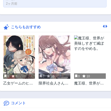
2ヶ月前
こちらもおすすめ
1
5
0
10
0
10
乙女ゲームのヒロ
限界社会人さんを
魔王様、世界が美
インに転生したの
救えるのはクソデ
味しすぎて滅ぼす
に、既に悪役令嬢
カ感情ストーカー
のをやめる。
がちやほやされて
ちゃんだけでした
いた〜恋愛は諦め
コメント
て魔法を極めま