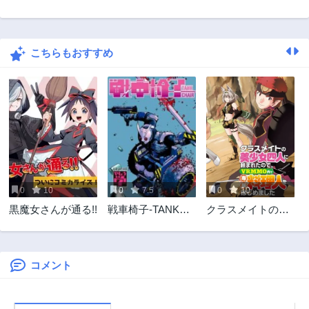
こちらもおすすめ
0
10
0
7.5
0
10
黒魔女さんが通る!!
戦車椅子-TANK
クラスメイトの美
CHAIR-
少女四人に頼まれ
たので、VRMMO
内で専属料理人を
はじめました
コメント