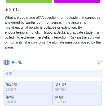
あらすじ
What are you made of? A question from outside that cannot be
answered by Earths common sense. If the answer is
mistaken, what awaits is collapse or extinction. By
encountering a monolith, Tsubura Uruki, a graduate student, is
pulled into extreme interstellar interaction. Risking the survival
of humanity, she confronts the ultimate questions posed by the
aliens.
巻一覧
第3.2話
第3.1話
2週間前
3週間前
第2話
第1話
4週間前
1ヶ月前