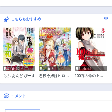
第7話
第6話
1年前
1年前
こちらもおすすめ
第5話
第4話
1年前
1年前
第3話
第2話
2年前
2年前
第1話
2年前
0
10
1
7
1
4.3
らぶ あんど ぴーす
悪役令嬢はヒロイ
100万の命の上に
ンを虐めている場
俺は立っている
合ではない
コメント