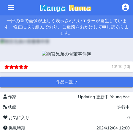
一部の章で画像が正しく表示されないエラーが発生していま
す。修正に取り組んでおり、ご迷惑をおかけして申し訳ありま
せん。
10
/
10
(
10
)
作品を読む
作家
Updating
更新中
Young Ace
状態
進行中
お気に入り
0
掲載時期
2024/12/04 12:00