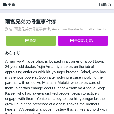
更新
1週間前
雨宮兄弟の骨董事件簿
別名: 雨宮兄弟の骨董事件簿, Amamiya Kyodai No Kotto Jikenbo
作家
最新話を読む
あらすじ
Amamiya Antique Shop is located in a corner of a port town.
24-year-old dealer, Yojin Amamiya, takes on the job of
appraising antiques with his younger brother, Kaisei, who has
mysterious powers. Soon after solving a case involving their
parents with detective Masashi Motoki, who takes care of
them, a certain change occurs in the Amamiya Antique Shop.
Kaisei, who had always disliked people, began to actively
engage with them. Yohito is happy to see his younger brother
grow up, but the presence of a chest shakes the brothers'
hearts...? A beautiful antique mystery that strikes a chord with