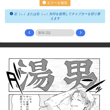
エラーを報告
左（←）または右（→）矢印を使用してチャプターを切り替
えます