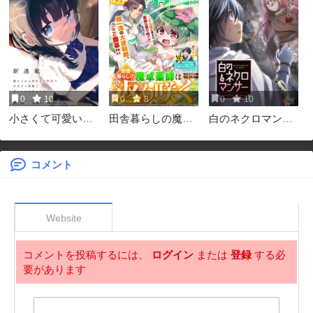
0
10
0
8
0
10
小さくて可愛い文
田舎暮らしの魔草
白のネクロマンサ
芸部の知的な先輩
薬師は返り咲く～
ー ～死霊王への道
を、膝の上に乗せ
不正はびこる元職
～
たら毎日座ってく
場を解雇されたの
コメント
るようになった
で独立したら、な
ぜか各界の超一流
たちが集まってき
ました～
Website
コメントを投稿するには、
ログイン
または
登録
する必
要があります