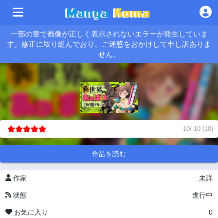
一部の章で画像が正しく表示されないエラーが発生していま
す。修正に取り組んでおり、ご迷惑をおかけして申し訳ありま
せん。
10
/
10
(
10
)
作品を読む
作家
未詳
状態
進行中
お気に入り
0