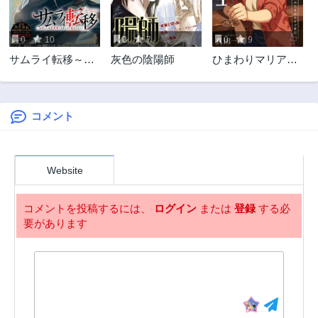
0
10
0
7
0
9
サムライ転移～お
灰色の陰陽師
ひまわりマリアー
侍さんは異世界で
ジュ 未満なふたり
もあんまり変わら
のワイン日誌
ない～
コメント
Website
コメントを投稿するには、
ログイン
または
登録
する必
要があります