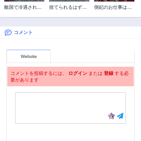
第24話
第23話
敵国で冷遇された
捨てられるはずの
側妃のお仕事は終
3年前
3年前
皇女様は夫の愛に
悪妻なのに冷徹侯
了です。
第22話
第21話
気づかない
爵様に溺愛されて
3年前
3年前
います
コメント
第20.2話
第20.1話
3年前
3年前
第20話
第19話
Website
3年前
3年前
第18話
第17話
コメントを投稿するには、
ログイン
または
登録
する必
3年前
3年前
要があります
第16話
第15話
3年前
3年前
第14話
第13話
3年前
3年前
第12話
第11話
3年前
3年前
第10話
第9.2話
3年前
3年前