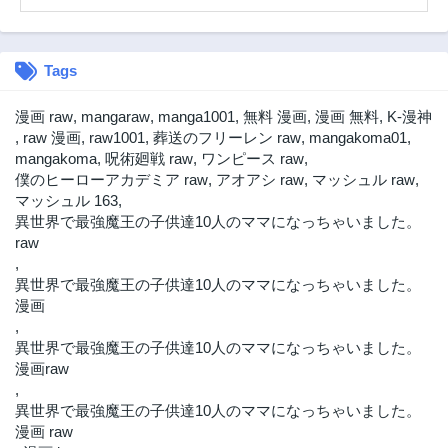
第9話
第8.2話
3年前
3年前
Tags
第8話
第7話
3年前
3年前
漫画 raw
,
mangaraw
,
manga1001
,
無料 漫画
,
漫画 無料
,
K-漫神
第6話
第5話
,
raw 漫画
,
raw1001
,
葬送のフリーレン raw
,
mangakoma01
,
3年前
3年前
mangakoma
,
呪術廻戦 raw
,
ワンピース raw
,
僕のヒーローアカデミア raw
,
アオアシ raw
,
マッシュル raw
,
第4話
第3話
マッシュル 163
,
3年前
3年前
異世界で最強魔王の子供達10人のママになっちゃいました。
第2話
第1話
raw
3年前
3年前
,
異世界で最強魔王の子供達10人のママになっちゃいました。
漫画
,
異世界で最強魔王の子供達10人のママになっちゃいました。
漫画raw
,
異世界で最強魔王の子供達10人のママになっちゃいました。
漫画 raw