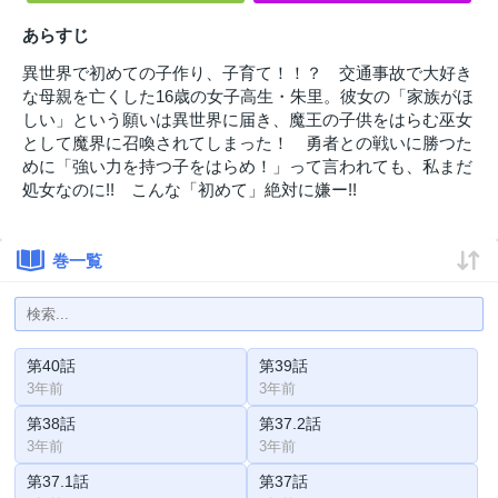
あらすじ
異世界で初めての子作り、子育て！！？ 交通事故で大好き
な母親を亡くした16歳の女子高生・朱里。彼女の「家族がほ
しい」という願いは異世界に届き、魔王の子供をはらむ巫女
として魔界に召喚されてしまった！ 勇者との戦いに勝つた
めに「強い力を持つ子をはらめ！」って言われても、私まだ
処女なのに!! こんな「初めて」絶対に嫌ー!!
巻一覧
第40話
第39話
3年前
3年前
第38話
第37.2話
3年前
3年前
第37.1話
第37話