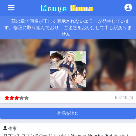
一部の章で画像が正しく表示されないエラーが発生していま
す。修正に取り組んでおり、ご迷惑をおかけして申し訳ありま
せん。
6.3
/
10
(
4
)
作品を読む
作家
ロマンス
ファンタジー
じょうせい
Gaugau Monster (Futabasha)