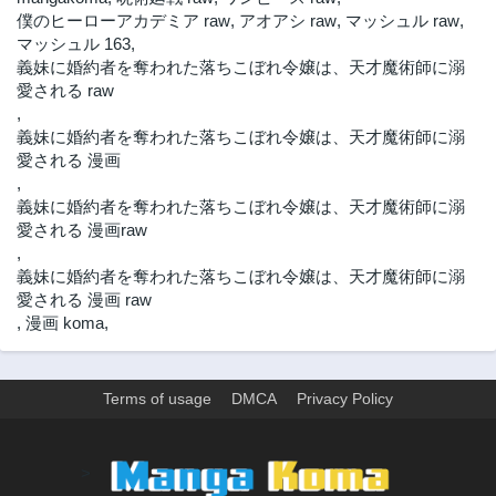
僕のヒーローアカデミア raw
,
アオアシ raw
,
マッシュル raw
,
第25話
第24.3話
マッシュル 163
,
2年前
2年前
義妹に婚約者を奪われた落ちこぼれ令嬢は、天才魔術師に溺
第24.2話
第24.1話
愛される raw
2年前
2年前
,
義妹に婚約者を奪われた落ちこぼれ令嬢は、天才魔術師に溺
第24話
第23.3話
愛される 漫画
2年前
2年前
,
第23.2話
第23.1話
義妹に婚約者を奪われた落ちこぼれ令嬢は、天才魔術師に溺
2年前
2年前
愛される 漫画raw
,
第22.3話
第22.2話
義妹に婚約者を奪われた落ちこぼれ令嬢は、天才魔術師に溺
2年前
2年前
愛される 漫画 raw
第22.1話
第22話
,
漫画 koma
,
2年前
2年前
第21.3話
第21.2話
2年前
2年前
Terms of usage
DMCA
Privacy Policy
第21.1話
第21話
2年前
2年前
>
第20.3話
第20.2話