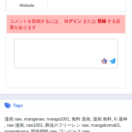
Website
1年前
1年前
第30.1話
第29.3話
コメントを投稿するには、
ログイン
または
登録
する必
1年前
1年前
要があります
第29.2話
第29.1話
1年前
1年前
第28.3話
第28.2話
1年前
2年前
第28.1話
第27.3話
2年前
2年前
第27.2話
第27.1話
2年前
2年前
第26.3話
第26.2話
2年前
2年前
Tags
第26.1話
第25.3話
2年前
2年前
漫画 raw
,
mangaraw
,
manga1001
,
無料 漫画
,
漫画 無料
,
K-漫神
第25.2話
第25.1話
,
raw 漫画
,
raw1001
,
葬送のフリーレン raw
,
mangakoma01
,
2年前
2年前
mangakoma
,
呪術廻戦 raw
,
ワンピース raw
,