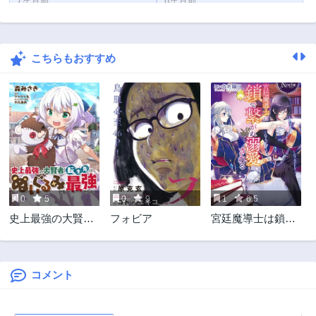
7ヶ月前
8ヶ月前
第36.2話
第36.1話
9ヶ月前
9ヶ月前
こちらもおすすめ
第35.3話
第35.2話
10ヶ月前
10ヶ月前
第35.1話
第34.3話
11ヶ月前
11ヶ月前
第34.2話
第34.1話
11ヶ月前
11ヶ月前
第33.2話
第33.1話
1年前
1年前
0
5
0
9
1
6.5
第32.3話
第32.2話
史上最強の大賢
フォビア
宮廷魔導士は鎖で
1年前
1年前
者、転生先がぬい
繋がれ溺愛される
第32.1話
第31.3話
ぐるみでも最強で
1年前
1年前
した
コメント
第31.2話
第31.1話
1年前
1年前
第30.3話
第30.2話