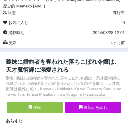
歴史的
Memeko [Add, ]
状態
進行中
お気に入り
0
掲載時期
2024/03/28 12:01
更新
4ヶ月前
義妹に婚約者を奪われた落ちこぼれ令嬢は、
天才魔術師に溺愛される
別名: 義妹に婚約者を奪われた落ちこぼれ令嬢は、天才魔術師に
溺愛される, 婚約破棄され家を追われた少女の手を取り、天才魔
術師は優雅に跪く, Konyaku Hakisare-Ka wo Owareta Shoujo no
Te wo Tori, Tensai Majutsushi wa Yuuga ni Hizamazuku
作家
最新話を読む
あらすじ