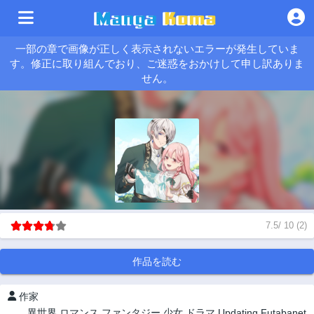
一部の章で画像が正しく表示されないエラーが発生していま
す。修正に取り組んでおり、ご迷惑をおかけして申し訳ありま
せん。
7.5
/
10
(
2
)
作品を読む
作家
異世界
ロマンス
ファンタジー
少女
ドラマ
Updating
Futabanet