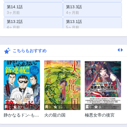
第14.1話
第13.3話
3ヶ月前
4ヶ月前
第13.2話
第13.1話
4ヶ月前
5ヶ月前
第12.3話
第12.2話
5ヶ月前
5ヶ月前
こちらもおすすめ
第12.1話
第11.3話
6ヶ月前
6ヶ月前
第11.2話
第11.1話
7ヶ月前
7ヶ月前
第10.3話
第10.2話
7ヶ月前
8ヶ月前
第10.1話
第9.3話
9ヶ月前
9ヶ月前
0
10
0
10
0
9
第9.2話
第9.1話
静かなるドン-もう
火の龍の国
極悪女帝の後宮
10ヶ月前
10ヶ月前
ひとつの最終章-
第8.3話
第8.2話
新田たつお