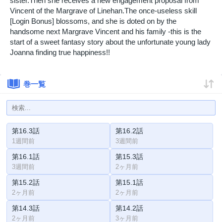
sister.Then she receives a new engagement proposal from
Vincent of the Margrave of Linehan.The once-useless skill
[Login Bonus] blossoms, and she is doted on by the
handsome next Margrave Vincent and his family -this is the
start of a sweet fantasy story about the unfortunate young lady
Joanna finding true happiness!!
巻一覧
第16.3話
第16.2話
1週間前
3週間前
第16.1話
第15.3話
3週間前
2ヶ月前
第15.2話
第15.1話
2ヶ月前
2ヶ月前
第14.3話
第14.2話
2ヶ月前
3ヶ月前