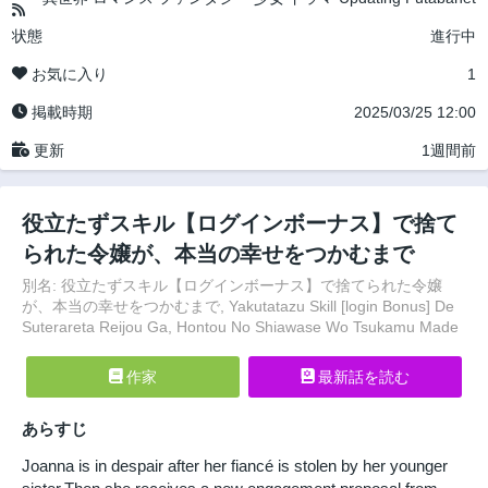
状態
進行中
お気に入り
1
掲載時期
2025/03/25 12:00
更新
1週間前
役立たずスキル【ログインボーナス】で捨て
られた令嬢が、本当の幸せをつかむまで
別名: 役立たずスキル【ログインボーナス】で捨てられた令嬢
が、本当の幸せをつかむまで, Yakutatazu Skill [login Bonus] De
Suterareta Reijou Ga, Hontou No Shiawase Wo Tsukamu Made
作家
最新話を読む
あらすじ
Joanna is in despair after her fiancé is stolen by her younger