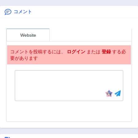
11ヶ月前
11ヶ月前
コメント
第8.1話
第7.3話
3ヶ月前
1年前
第7.2話
第7.1話
Website
1年前
1年前
第6.3話
第6.2話
コメントを投稿するには、
ログイン
または
登録
する必
1年前
1年前
要があります
第6.1話
第5.3話
1年前
1年前
第5.2話
第5.1話
1年前
1年前
第4.3話
第4.2話
1年前
1年前
第4.1話
第3.3話
1年前
1年前
第3.2話
第3.1話
1年前
1年前