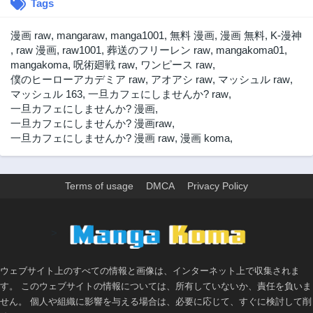
Tags
漫画 raw
,
mangaraw
,
manga1001
,
無料 漫画
,
漫画 無料
,
K-漫神
,
raw 漫画
,
raw1001
,
葬送のフリーレン raw
,
mangakoma01
,
mangakoma
,
呪術廻戦 raw
,
ワンピース raw
,
僕のヒーローアカデミア raw
,
アオアシ raw
,
マッシュル raw
,
マッシュル 163
,
一旦カフェにしませんか? raw
,
一旦カフェにしませんか? 漫画
,
一旦カフェにしませんか? 漫画raw
,
一旦カフェにしませんか? 漫画 raw
,
漫画 koma
,
Terms of usage
DMCA
Privacy Policy
>
ウェブサイト上のすべての情報と画像は、インターネット上で収集されま
す。 このウェブサイトの情報については、所有していないか、責任を負いま
せん。 個人や組織に影響を与える場合は、必要に応じて、すぐに検討して削