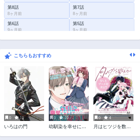
第8話
第7話
8ヶ月前
8ヶ月前
第6話
第5話
9ヶ月前
9ヶ月前
第4話
第3話
10ヶ月前
10ヶ月前
こちらもおすすめ
第2話
第1話
10ヶ月前
10ヶ月前
0
10
0
10
0
4
いろはの門
幼馴染を幸せにす
月はヒツジを数え
るまで死ねない!!
ない