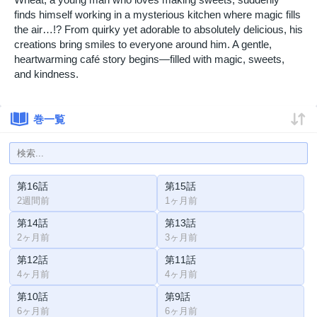
finds himself working in a mysterious kitchen where magic fills
the air…!? From quirky yet adorable to absolutely delicious, his
creations bring smiles to everyone around him. A gentle,
heartwarming café story begins—filled with magic, sweets,
and kindness.
巻一覧
第16話
第15話
2週間前
1ヶ月前
第14話
第13話
2ヶ月前
3ヶ月前
第12話
第11話
4ヶ月前
4ヶ月前
第10話
第9話
6ヶ月前
6ヶ月前