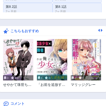
第8.2話
第8.1話
2ヶ月前
2ヶ月前
第7.2話
第7.1話
2ヶ月前
2ヶ月前
こちらもおすすめ
第6.2話
第6.1話
2ヶ月前
2ヶ月前
第5.2話
第5.1話
2ヶ月前
2ヶ月前
第4.2話
第4.1話
2ヶ月前
2ヶ月前
第3.2話
第3.1話
2ヶ月前
2ヶ月前
0
10
0
9
2
1
第2.2話
第2.1話
せやかて珠世ちゃ
「お前を追放す
マリッジグレー
2ヶ月前
2ヶ月前
んは恋がしたい
る」追放されたの
第1話
は俺ではなく無口
2ヶ月前
な魔法少女でした
コメント