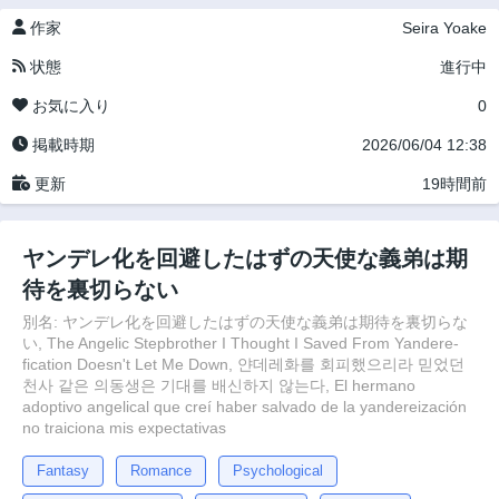
作家
Seira Yoake
状態
進行中
お気に入り
0
掲載時期
2026/06/04 12:38
更新
19時間前
ヤンデレ化を回避したはずの天使な義弟は期
待を裏切らない
別名: ヤンデレ化を回避したはずの天使な義弟は期待を裏切らな
い, The Angelic Stepbrother I Thought I Saved From Yandere-
fication Doesn't Let Me Down, 얀데레화를 회피했으리라 믿었던
천사 같은 의동생은 기대를 배신하지 않는다, El hermano
adoptivo angelical que creí haber salvado de la yandereización
no traiciona mis expectativas
Fantasy
Romance
Psychological