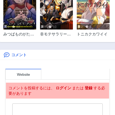
0
10
0
10
2
6
みつばものがたり
非モテサラリーマ
トニカクカワイイ
呪いの少女と死の
ン40歳の誕生日に
輪舞《ロンド》
突然大魔導士に覚
Mitsuba no
醒する #花岡修太
Monogatari - Noroi
朗40歳独身彼女な
コメント
no Shoujo to Shi no
しが世界トレンド
Rondo
１位
Website
コメントを投稿するには、
ログイン
または
登録
する必
要があります