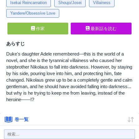
Isekai Reincarnation
Shoujo/Josei
Villainess
Yandere/Obsessive Love
作家
最新話を読む
あらすじ
Duke's daughter Adele remembered—this is the world of a
novel, and she is the tyrannical villainess who caused her
stepbrother Nikolaus to fall into darkness. However, by staying
by his side, pouring love into him, and protecting him, fate
changed. Nikolaus grew up to be a completely gentle and calm
gentleman, and he should have avoided falling into darkness...
but why is he trying to keep me from leaving, instead of the
heroine――!?
巻一覧