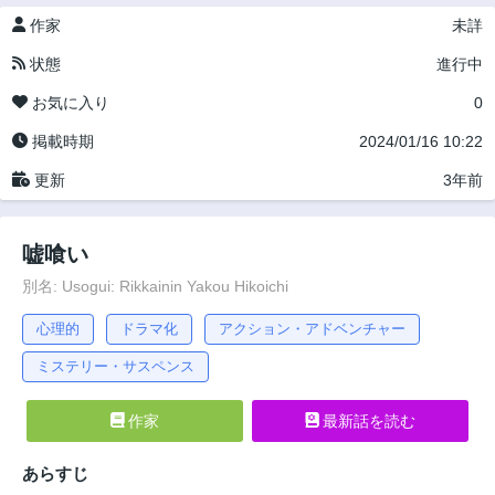
作家
未詳
状態
進行中
お気に入り
0
掲載時期
2024/01/16 10:22
更新
3年前
嘘喰い
別名: Usogui: Rikkainin Yakou Hikoichi
心理的
ドラマ化
アクション・アドベンチャー
ミステリー・サスペンス
作家
最新話を読む
あらすじ