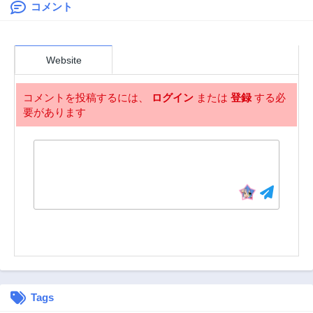
コメント
第45話
第44話
3年前
3年前
第43話
第42話
Website
3年前
3年前
第41話
第40話
コメントを投稿するには、
ログイン
または
登録
する必
3年前
3年前
要があります
第39話
第38話
3年前
3年前
第37話
第35話
3年前
3年前
第34話
第33話
3年前
3年前
第32話
第31話
3年前
3年前
第29話
第28話
3年前
3年前
Tags
第27話
第26話