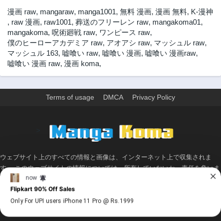
3年前
3年前
漫画 raw
,
mangaraw
,
manga1001
,
無料 漫画
,
漫画 無料
,
K-漫神
第22話
第20話
,
raw 漫画
,
raw1001
,
葬送のフリーレン raw
,
mangakoma01
,
3年前
3年前
mangakoma
,
呪術廻戦 raw
,
ワンピース raw
,
僕のヒーローアカデミア raw
,
アオアシ raw
,
マッシュル raw
,
第19話
第17話
マッシュル 163
,
嘘喰い raw
,
嘘喰い 漫画
,
嘘喰い 漫画raw
,
3年前
3年前
嘘喰い 漫画 raw
,
漫画 koma
,
第16話
第14話
3年前
3年前
第13話
第12話
Terms of usage
DMCA
Privacy Policy
3年前
3年前
第11話
第10話
>
3年前
3年前
第9話
第8話
3年前
3年前
ウェブサイト上のすべての情報と画像は、インターネット上で収集されま
す。 このウェブサイトの情報については、所有していないか、責任を負いま
第7話
第6話
せん。 個人や組織に影響を与える場合は、必要に応じて、すぐに検討して削
3年前
3年前
除します。
第5話
第4話
3年前
3年前
© 2026 - Made with