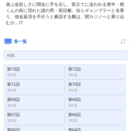
遊ぶ金欲しさに闇金に手を出し、取立てに追われる青年・梶
くんの前に現れた謎の男・斑目貘。自らギャンブラーと名乗
り、借金返済を手伝うと豪語する貘は、闇カジノへと乗り込
むが…!?
巻一覧
第73話
第72話
3年前
3年前
第71話
第70話
3年前
3年前
第69話
第68話
3年前
3年前
第67話
第66話
3年前
3年前
第65話
第64話