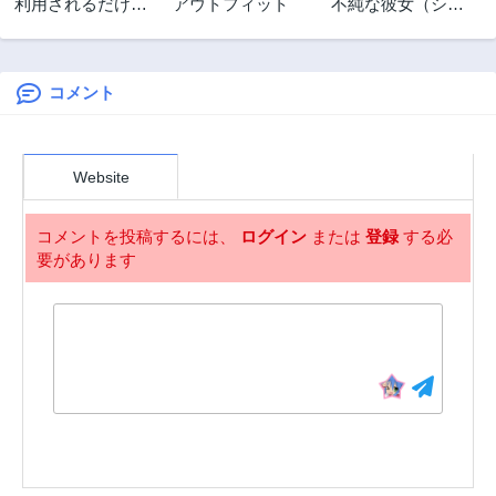
利用されるだけの
アウトフィット
不純な彼女（シス
人生にさよならを
ター）達は懺悔し
―浮気された不遇
ない
令嬢ですが溺愛さ
れて幸せになりま
コメント
す―
Website
コメントを投稿するには、
ログイン
または
登録
する必
要があります