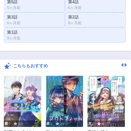
第5話
第4話
5ヶ月前
6ヶ月前
第3話
第2話
6ヶ月前
8ヶ月前
第1話
9ヶ月前
こちらもおすすめ
0
10
0
10
0
6