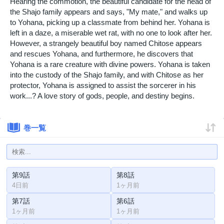
Hearing the commotion, the beautiful candidate for the head of
the Shajo family appears and says, "My mate," and walks up
to Yohana, picking up a classmate from behind her. Yohana is
left in a daze, a miserable wet rat, with no one to look after her.
However, a strangely beautiful boy named Chitose appears
and rescues Yohana, and furthermore, he discovers that
Yohana is a rare creature with divine powers. Yohana is taken
into the custody of the Shajo family, and with Chitose as her
protector, Yohana is assigned to assist the sorcerer in his
work...? A love story of gods, people, and destiny begins.
巻一覧
第9話
第8話
4日前
1ヶ月前
第7話
第6話
1ヶ月前
1ヶ月前