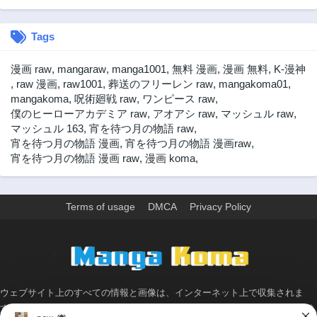
Tags
漫画 raw
,
mangaraw
,
manga1001
,
無料 漫画
,
漫画 無料
,
K-漫神
,
raw 漫画
,
raw1001
,
葬送のフリーレン raw
,
mangakoma01
,
mangakoma
,
呪術廻戦 raw
,
ワンピース raw
,
僕のヒーローアカデミア raw
,
アオアシ raw
,
マッシュル raw
,
マッシュル 163
,
宵を待つ月の物語 raw
,
宵を待つ月の物語 漫画
,
宵を待つ月の物語 漫画raw
,
宵を待つ月の物語 漫画 raw
,
漫画 koma
,
Terms of usage
DMCA
Privacy Policy
>
ウェブサイト上のすべての情報と画像は、インターネット上で収集されま
す。 このウェブサイトの情報については、所有していないか、責任を負いま