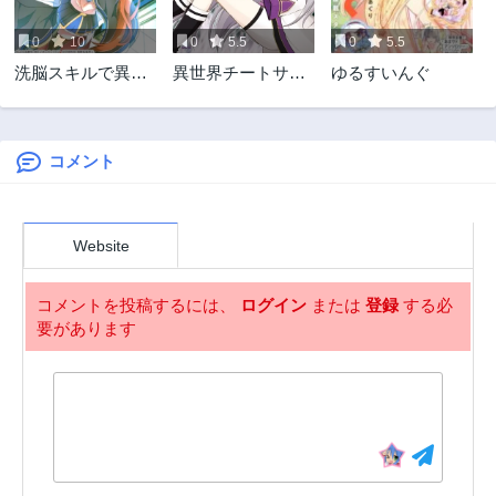
0
10
0
5.5
0
5.5
洗脳スキルで異世
異世界チートサバ
ゆるすいんぐ
界無双!? ～スキル
イバル飯
がバレたら処刑さ
れるので健全誠実
に生きようとした
コメント
ら、なぜか美少女
たちに愛されてい
る件について～
Website
コメントを投稿するには、
ログイン
または
登録
する必
要があります