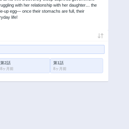
truggling with her relationship with her daughter… the
ide-up egg— once their stomachs are full, their
day life!
第2話
第1話
8ヶ月前
8ヶ月前