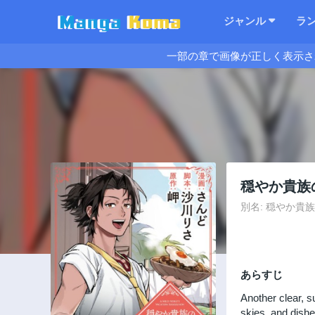
ジャンル
ラ
一部の章で画像が正しく表示さ
穏やか貴族
別名: 穏やか貴族の休
あらすじ
Another clear, s
skies, and dishe