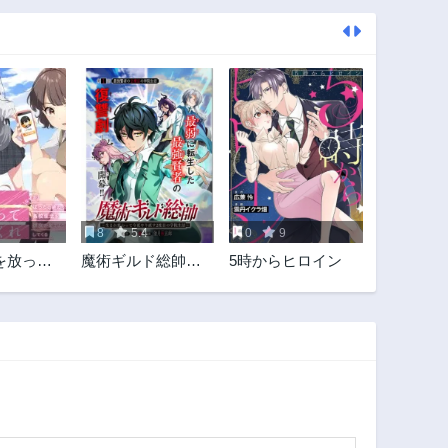
8
5.4
0
9
を放って
魔術ギルド総帥～
5時からヒロイン
れなぜか
生まれ変わって今
終わった
更やり直す2度目の
を彼女が
学院生活～
としてく