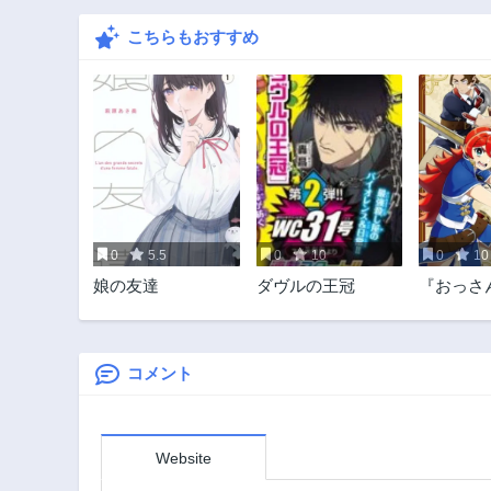
こちらもおすすめ
0
5.5
0
10
0
10
娘の友達
ダヴルの王冠
『おっさ
でも持っ
と新人に
てるけど
強の剣豪
コメント
Website