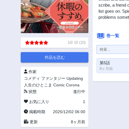
scribe, a friend
list goes on. Sp
problems someti
巻一覧
10
/
10
(
10
)
作品を読む
第5話
8ヶ月前
作家
コメディ
ファンタジー
Updating
人生のひとこま
Comic Corona
状態
進行中
お気に入り
1
掲載時期
2025/12/02 06:00
更新
8ヶ月前