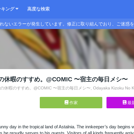
ンキング
高度な検索
れないエラーが発生しています。修正に取り組んでおり、ご迷惑
の休暇のすすめ。@COMIC 〜宿主の毎日メシ〜
暇のすすめ。@COMIC 〜宿主の毎日メシ〜, Odayaka Kizoku No Kyuuka No
作家
最
unny day in the tropical land of Astalnia. The innkeeper’s day begins 
s he proudly serves to his guests. Visitors of all kinds frequently arr