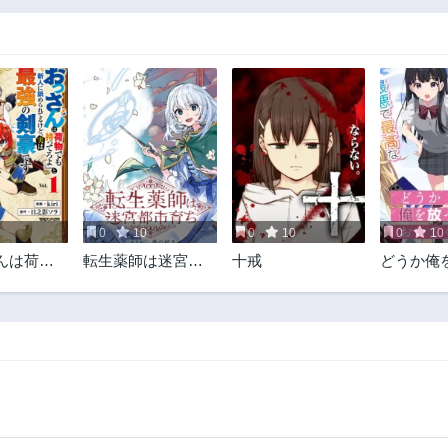
0
10
0
10
0
10
んは荷物
転生薬師は迷宮都
十戒
どうか俺
てろよ』
市育ち
おいてく
舐められ
ぼっちの
、実は最
高校生活
です
変えよう
る