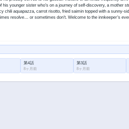
 of his younger sister who’s on a journey of self-discovery, a mother s
icy chili aquapazza, carrot risotto, fried saimin topped with a sunny-s
mes resolve… or sometimes don’t. Welcome to the innkeeper’s every
第4話
第3話
8ヶ月前
8ヶ月前