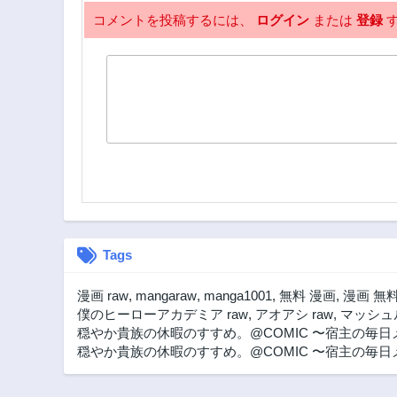
コメントを投稿するには、
ログイン
または
登録
す
Tags
漫画 raw
,
mangaraw
,
manga1001
,
無料 漫画
,
漫画 無
僕のヒーローアカデミア raw
,
アオアシ raw
,
マッシュル
穏やか貴族の休暇のすすめ。@COMIC 〜宿主の毎日
穏やか貴族の休暇のすすめ。@COMIC 〜宿主の毎日メシ