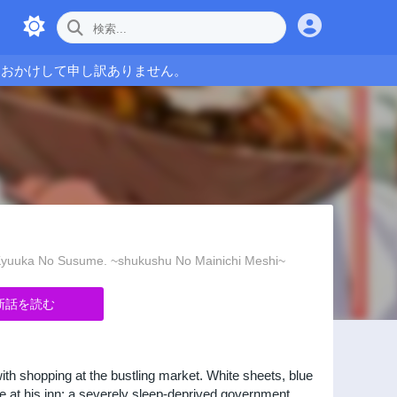
をおかけして申し訳ありません。
 Susume. ~shukushu No Mainichi Meshi~
新話を読む
with shopping at the bustling market. White sheets, blue
ive at his inn: a severely sleep-deprived government