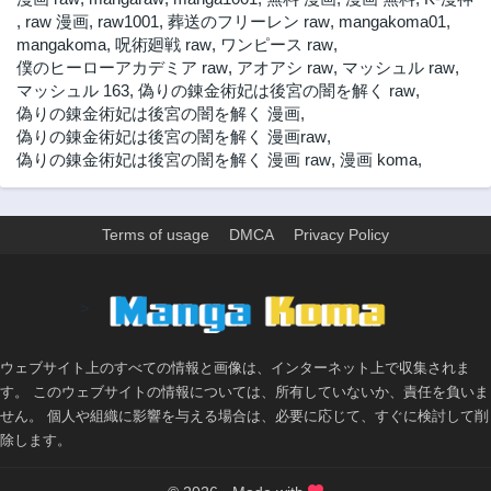
,
raw 漫画
,
raw1001
,
葬送のフリーレン raw
,
mangakoma01
,
mangakoma
,
呪術廻戦 raw
,
ワンピース raw
,
僕のヒーローアカデミア raw
,
アオアシ raw
,
マッシュル raw
,
マッシュル 163
,
偽りの錬金術妃は後宮の闇を解く raw
,
偽りの錬金術妃は後宮の闇を解く 漫画
,
偽りの錬金術妃は後宮の闇を解く 漫画raw
,
偽りの錬金術妃は後宮の闇を解く 漫画 raw
,
漫画 koma
,
Terms of usage
DMCA
Privacy Policy
>
ウェブサイト上のすべての情報と画像は、インターネット上で収集されま
す。 このウェブサイトの情報については、所有していないか、責任を負いま
せん。 個人や組織に影響を与える場合は、必要に応じて、すぐに検討して削
除します。