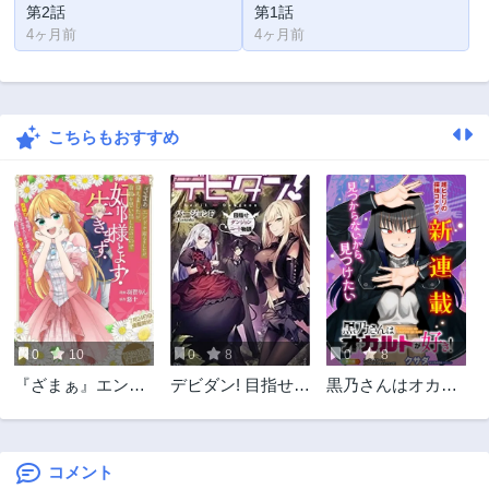
第2話
第1話
4ヶ月前
4ヶ月前
こちらもおすすめ
0
10
0
8
0
8
『ざまぁ』エンド
デビダン! 目指せダ
黒乃さんはオカル
を迎えましたが、
ンジョンニート物
トが好き!
前世を思い出した
語
ので旦那様と好き
に生きます!
コメント