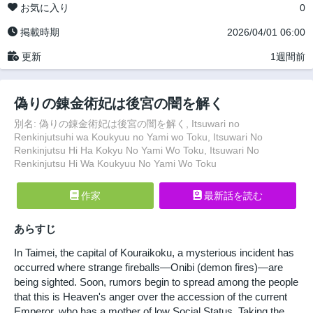
お気に入り
0
掲載時期
2026/04/01 06:00
更新
1週間前
偽りの錬金術妃は後宮の闇を解く
別名: 偽りの錬金術妃は後宮の闇を解く, Itsuwari no
Renkinjutsuhi wa Koukyuu no Yami wo Toku, Itsuwari No
Renkinjutsu Hi Ha Kokyu No Yami Wo Toku, Itsuwari No
Renkinjutsu Hi Wa Koukyuu No Yami Wo Toku
作家
最新話を読む
あらすじ
In Taimei, the capital of Kouraikoku, a mysterious incident has
occurred where strange fireballs—Onibi (demon fires)—are
being sighted. Soon, rumors begin to spread among the people
that this is Heaven's anger over the accession of the current
Emperor, who has a mother of low Social Status. Taking the