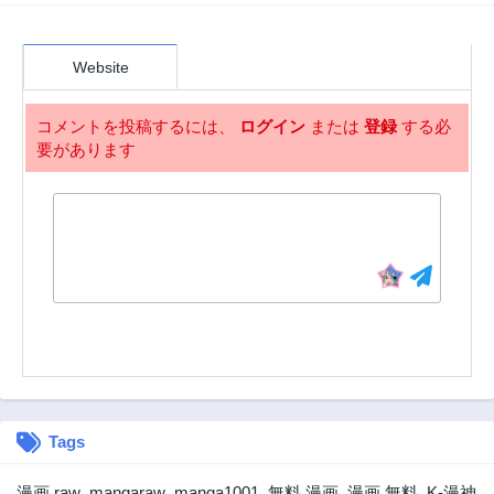
Website
コメントを投稿するには、
ログイン
または
登録
する必
要があります
Tags
漫画 raw
,
mangaraw
,
manga1001
,
無料 漫画
,
漫画 無料
,
K-漫神