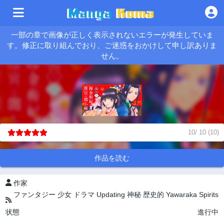
一部の章で画像が正しく表示されないエラーが発生していま
す。修正に取り組んでおり、ご迷惑をおかけして申し訳ありま
せん。
10
/
10
(
10
)
作品を読む
作家
ファンタジー
少女
ドラマ
Updating
神秘
歴史的
Yawaraka Spirits
状態
進行中