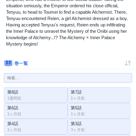
situation seriously, the Emperor ordered his close official,
Tenyuu, to head to Toumei to find a capable Alchemist. There,
Tenyuu encountered Reien, a girl Alchemist dressed as a boy.
Having accepted Tenyuu's request, Reien ends up infiltrating
the Inner Palace to unravel the Mystery of the Onibi using her
knowledge of Alchemy...!? The Alchemy × Inner Palace
Mystery begins!
巻一覧
第8話
第7話
1週間前
1ヶ月前
第6話
第5話
1ヶ月前
1ヶ月前
第4話
第3話
1ヶ月前
3ヶ月前