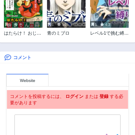
1年前
1年前
第8.5話
第8話
3ヶ月前
1年前
0
9
1
10
1
4.3
第7話
第6話
はたらけ！ おじさ
青のミブロ
レベル1で挑む縛り
2年前
2年前
んの森
プレイ!
第5話
第4話
2年前
2年前
コメント
第3話
第2話
2年前
2年前
第1話
Website
2年前
コメントを投稿するには、
ログイン
または
登録
する必
要があります