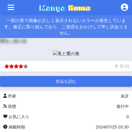
一部の章で画像が正しく表示されないエラーが発生していま
す。修正に取り組んでおり、ご迷惑をおかけして申し訳ありま
せん。
8
/
10
(
1
)
作品を読む
作家
未詳
状態
進行中
お気に入り
0
掲載時期
2024/07/25 03:30