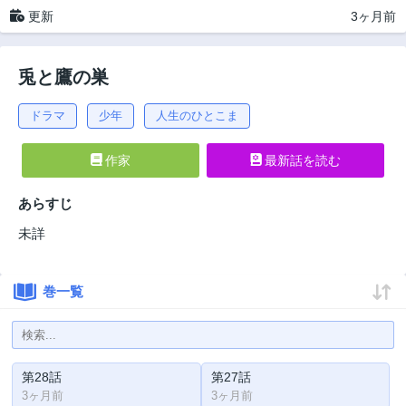
更新
3ヶ月前
兎と鷹の巣
ドラマ
少年
人生のひとこま
作家
最新話を読む
あらすじ
未詳
巻一覧
第28話
第27話
3ヶ月前
3ヶ月前