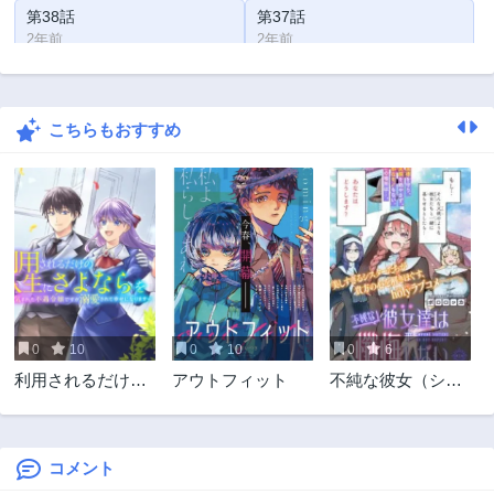
第38話
第37話
2年前
2年前
第36話
第35話
2年前
2年前
こちらもおすすめ
第34話
第33話
2年前
2年前
第32話
第31話
2年前
2年前
第30話
第29話
2年前
2年前
第28話
第27話
2年前
2年前
0
10
0
10
0
6
第26話
第25話
利用されるだけの
アウトフィット
不純な彼女（シス
2年前
2年前
人生にさよならを
ター）達は懺悔し
第24話
第23話
―浮気された不遇
ない
2年前
2年前
令嬢ですが溺愛さ
れて幸せになりま
コメント
第22話
第21話
す―