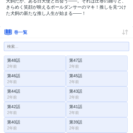
犬飼だが、ある日天使と出会う――。それは圧巻の踊りと、
きらめく笑顔が映えるポールダンサーのマキ！推しを見つけ
た犬飼の新たな推し人生が始まる――！
巻一覧
第48話
第47話
2年前
2年前
第46話
第45話
2年前
2年前
第44話
第43話
2年前
2年前
第42話
第41話
2年前
2年前
第40話
第39話
2年前
2年前