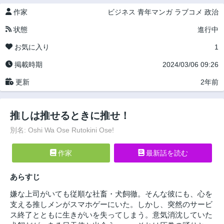
作家
ビジネス
青年マンガ
ラブコメ
政治
状態
進行中
お気に入り
1
掲載時期
2024/03/06 09:26
更新
2年前
推しは推せるときに推せ！
別名: Oshi Wa Ose Rutokini Ose!
作家
最新話を読む
あらすじ
嫌な上司がいても従順な社畜・犬飼徹。そんな彼にも、心を
支える推しメンがスマホゲーにいた。しかし、突然のサービ
ス終了とともに生きがいを失ってしまう。意気消沈していた