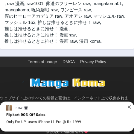
第4話
第3話
,
raw 漫画
,
raw1001
,
葬送のフリーレン raw
,
mangakoma01
,
2年前
2年前
mangakoma
,
呪術廻戦 raw
,
ワンピース raw
,
僕のヒーローアカデミア raw
,
アオアシ raw
,
マッシュル raw
,
第2話
第1話
マッシュル 163
,
推しは推せるときに推せ！ raw
,
2年前
2年前
推しは推せるときに推せ！ 漫画
,
推しは推せるときに推せ！ 漫画raw
,
推しは推せるときに推せ！ 漫画 raw
,
漫画 koma
,
Terms of usage
DMCA
Privacy Policy
>
ウェブサイト上のすべての情報と画像は、インターネット上で収集されま
す。 このウェブサイトの情報については、所有していないか、責任を負いま
せん。 個人や組織に影響を与える場合は、必要に応じて、すぐに検討して削
除します。
© 2026 - Made with