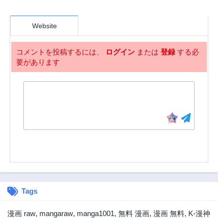
2年前
2年前
第20話
第19話
Website
2年前
2年前
第18話
第17話
コメントを投稿するには、
ログイン
または
登録
する必
2年前
2年前
要があります
第16話
第15話
2年前
2年前
第14話
第13話
2年前
2年前
第12話
第11話
2年前
2年前
第10話
第9話
2年前
2年前
第8話
第7話
2年前
2年前
Tags
第6話
第5話
2年前
2年前
漫画 raw
,
mangaraw
,
manga1001
,
無料 漫画
,
漫画 無料
,
K-漫神