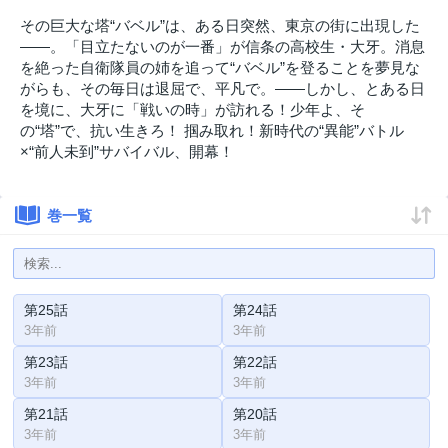
その巨大な塔“バベル”は、ある日突然、東京の街に出現した
――。「目立たないのが一番」が信条の高校生・大牙。消息
を絶った自衛隊員の姉を追って“バベル”を登ることを夢見な
がらも、その毎日は退屈で、平凡で。――しかし、とある日
を境に、大牙に「戦いの時」が訪れる！少年よ、そ
の“塔”で、抗い生きろ！ 掴み取れ！新時代の“異能”バトル
×“前人未到”サバイバル、開幕！
巻一覧
第25話
第24話
3年前
3年前
第23話
第22話
3年前
3年前
第21話
第20話
3年前
3年前