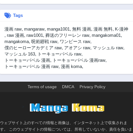
Tags
漫画 raw
,
mangaraw
,
manga1001
,
無料 漫画
,
漫画 無料
,
K-漫神
,
raw 漫画
,
raw1001
,
葬送のフリーレン raw
,
mangakoma01
,
mangakoma
,
呪術廻戦 raw
,
ワンピース raw
,
僕のヒーローアカデミア raw
,
アオアシ raw
,
マッシュル raw
,
マッシュル 163
,
トーキョーバベル raw
,
トーキョーバベル 漫画
,
トーキョーバベル 漫画raw
,
トーキョーバベル 漫画 raw
,
漫画 koma
,
Terms of usage
DMCA
Privacy Policy
>
ウェブサイト上のすべての情報と画像は、インターネット上で収集されま
す。 このウェブサイトの情報については、所有していないか、責任を負いま