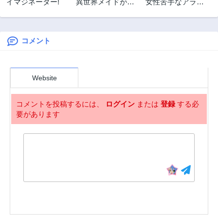
イマジネーター!
異世界メイドがや
女性苦手なアラサ
3年前
3年前
ってきた ～異邦人
ーモブ社会人の俺
第1話
だった頃のメイド
にイケメンすぎる
3年前
が現代の我が家で
彼女ができました
エッチなメイドさ
コメント
んに～
Website
コメントを投稿するには、
ログイン
または
登録
する必
要があります