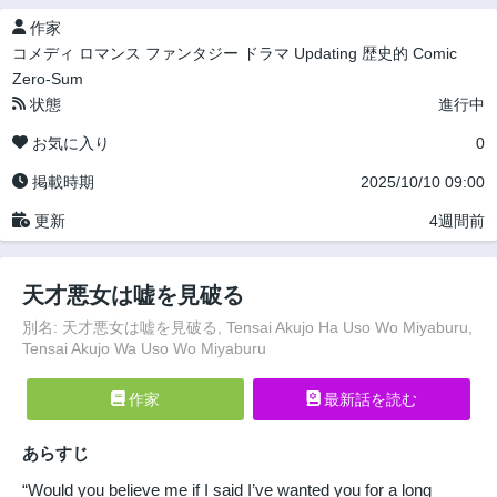
作家
コメディ
ロマンス
ファンタジー
ドラマ
Updating
歴史的
Comic
Zero-Sum
状態
進行中
お気に入り
0
掲載時期
2025/10/10 09:00
更新
4週間前
天才悪女は嘘を見破る
別名: 天才悪女は嘘を見破る, Tensai Akujo Ha Uso Wo Miyaburu,
Tensai Akujo Wa Uso Wo Miyaburu
作家
最新話を読む
あらすじ
“Would you believe me if I said I’ve wanted you for a long