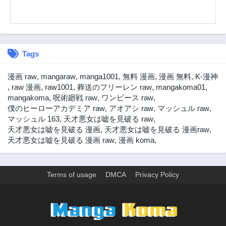
Tags
漫画 raw
,
mangaraw
,
manga1001
,
無料 漫画
,
漫画 無料
,
K-漫神
,
raw 漫画
,
raw1001
,
葬送のフリーレン raw
,
mangakoma01
,
mangakoma
,
呪術廻戦 raw
,
ワンピース raw
,
僕のヒーローアカデミア raw
,
アオアシ raw
,
マッシュル raw
,
マッシュル 163
,
天才悪女は嘘を見破る raw
,
天才悪女は嘘を見破る 漫画
,
天才悪女は嘘を見破る 漫画raw
,
天才悪女は嘘を見破る 漫画 raw
,
漫画 koma
,
Terms of usage
DMCA
Privacy Policy
>