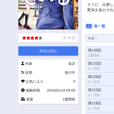
そうだ、出家し
業深き血がそれ
巻一覧
8
/
10
(
2
)
第138話
作品を読む
2週間前
第133話
作家
未詳
2ヶ月前
状態
進行中
第128話
お気に入り
0
2ヶ月前
第123話
掲載時期
2024/01/24 09:00
2ヶ月前
更新
2週間前
第118話
2ヶ月前