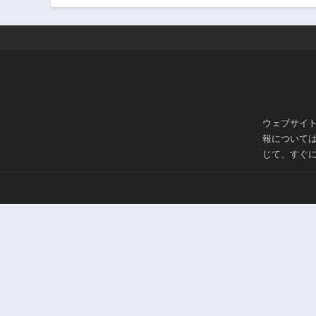
3年前
第37話
3年前
第33話
3年前
第28話
3年前
ウェブサイ
報について
第24話
じて、すぐ
3年前
第19話
3年前
第15話
3年前
第10話
3年前
第5話
3年前