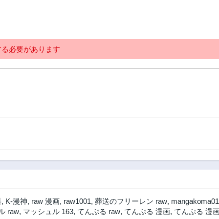
第72話
第71話
3年前
3年前
第68.5話
第68話
る必要があります
3年前
3年前
第64話
第63話
3年前
3年前
第60話
第59話
3年前
3年前
第56話
第55話
3年前
3年前
第52.1話
第51.5話
3年前
3年前
第49話
第48話
3年前
3年前
第45話
第44.5話
料
,
K-漫神
,
raw 漫画
,
raw1001
,
葬送のフリーレン raw
,
mangakoma01
3年前
3年前
 raw
,
マッシュル 163
,
てんぷる raw
,
てんぷる 漫画
,
てんぷる 漫画
第41話
第40話