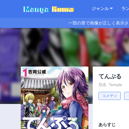
ジャンル
ラ
一部の章で画像が正しく表示さ
てんぷる
別名: Temple
コメディ
あらすじ