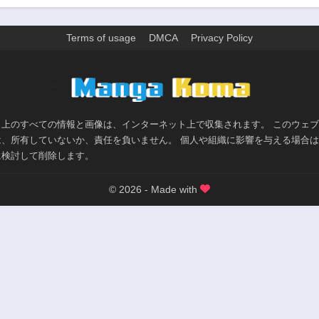
3年前
3年前
第36話
第35.5話
Terms of usage
DMCA
Privacy Policy
3年前
3年前
第32話
第31話
>
3年前
3年前
第27.5話
第27話
3年前
3年前
ト上のすべての情報と画像は、インターネット上で収集されます。 このウェ
は、所有していないか、責任を負いません。 個人や組織に影響を与える場合
第23話
第22話
に検討して削除します。
3年前
3年前
第18話
第17話
© 2026 - Made with
3年前
3年前
第14話
第13話
3年前
3年前
第9話
第8話
3年前
3年前
第4話
第3話
3年前
3年前