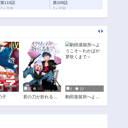
第110話
第109話
2ヶ月前
2ヶ月前
第105話
第104話
2ヶ月前
2ヶ月前
第100.5話
第100話
2ヶ月前
2ヶ月前
第96話
第95.5話
2年前
2ヶ月前
第92.5話
第92話
2ヶ月前
3年前
第88話
第87話
3年前
3年前
0
10
0
10
第84話
第83話
の子
君の刀が折れるま
駒田蒸留所へよう
3年前
3年前
で~月宮まつりの恋
こそ～わかばが芽
第79話
第78話
難き~
吹くまで～
3年前
3年前
第75話
第74話
3年前
3年前