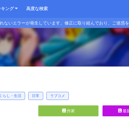
ンキング
高度な検索
れないエラーが発生しています。修正に取り組んでおり、ご迷惑
くらし・生活
日常
ラブコメ
作家
最