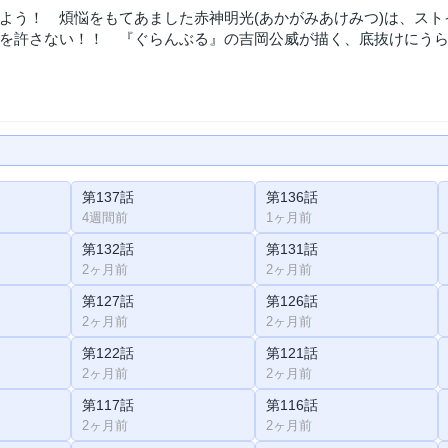
よう！ 煩悩をもてあました赤神明光(あかがみあけみつ)は、ス
を許さない！！ 『ぐらんぶる』の吉岡公威が描く、底抜けにう
第137話
第136話
4週間前
1ヶ月前
第132話
第131話
2ヶ月前
2ヶ月前
第127話
第126話
2ヶ月前
2ヶ月前
第122話
第121話
2ヶ月前
2ヶ月前
第117話
第116話
2ヶ月前
2ヶ月前