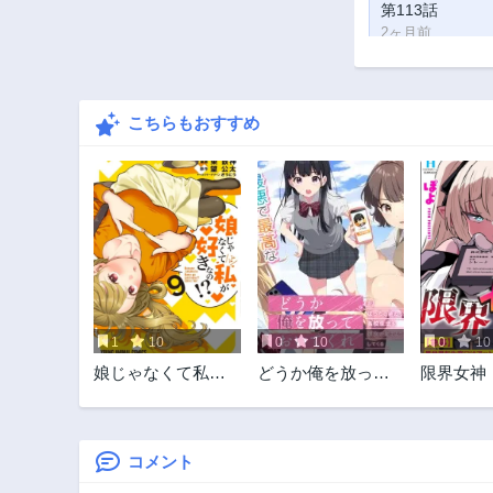
第113話
2ヶ月前
第108話
2ヶ月前
こちらもおすすめ
第103話
2ヶ月前
第99話
2年前
第95話
2年前
第91話
3年前
1
10
0
10
0
10
第86話
娘じゃなくて私が
どうか俺を放って
限界女神
3年前
好きなの!? (小説)
おいてくれなぜか
異世界転
第82話
ぼっちの終わった
アットホ
3年前
高校生活を彼女が
場です
変えようとしてく
コメント
第77話
る
3年前