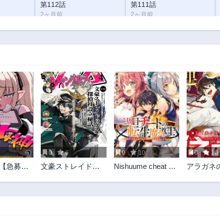
第112話
第111話
2ヶ月前
2ヶ月前
第107話
第106話
2ヶ月前
2ヶ月前
第102話
第101話
2ヶ月前
2ヶ月前
第98話
第97話
2年前
2年前
第94話
第93話
2年前
2年前
第90話
第89話
3年前
3年前
0
6
0
10
0
10
第85話
第84.5話
 【急募】
文豪ストレイドッ
Nishuume cheat no
アラガネ
3年前
3年前
生窓口は
グス 探偵社設立秘
tensei madoushi ~
第81話
第80話
ームな職
話
Saikyou ga 1000
3年前
3年前
nengo ni tensei
shitara
第76.5話
第76話
3年前
3年前