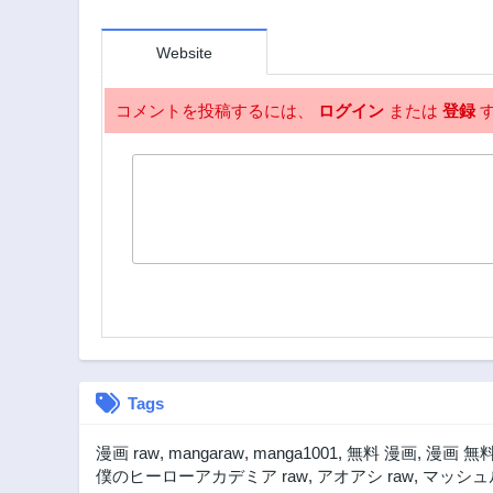
第73話
Website
3年前
第69話
コメントを投稿するには、
ログイン
または
登録
す
3年前
第65話
3年前
第60.5話
3年前
第57話
3年前
第52.2話
3年前
第49.5話
3年前
Tags
第45.5話
漫画 raw
,
mangaraw
,
manga1001
,
無料 漫画
,
漫画 無
3年前
僕のヒーローアカデミア raw
,
アオアシ raw
,
マッシュル
第42話