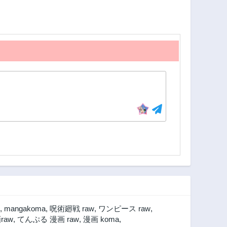
第70.5話
第70話
3年前
3年前
第67話
第66話
3年前
3年前
第62話
第61話
3年前
3年前
第58話
第57.5話
3年前
3年前
第54話
第53.1話
3年前
3年前
第51話
第50話
3年前
3年前
第47話
第46話
3年前
3年前
第44話
第43話
,
mangakoma
,
呪術廻戦 raw
,
ワンピース raw
,
3年前
3年前
raw
,
てんぷる 漫画 raw
,
漫画 koma
,
第39話
第38話