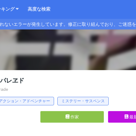
ンキング
高度な検索
れないエラーが発生しています。修正に取り組んでおり、ご迷惑
‘パレヱド
rade
アクション・アドベンチャー
ミステリー・サスペンス
作家
最