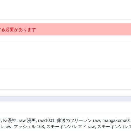
る必要があります
料
,
K-漫神
,
raw 漫画
,
raw1001
,
葬送のフリーレン raw
,
mangakoma01
 raw
,
マッシュル 163
,
スモーキン‘パレヱド raw
,
スモーキン‘パレ