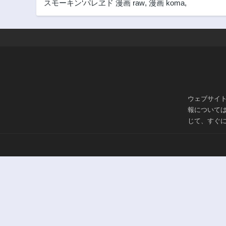
スモーキン‘パレヱド 漫画 raw
,
漫画 koma
,
ウェブサイ
報について
じて、すぐ