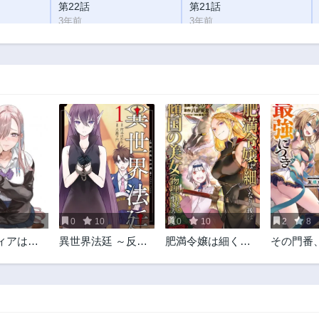
第22話
第21話
3年前
3年前
第17話
第16話
3年前
3年前
第12話
第11話
3年前
3年前
第7話
第6話
3年前
3年前
第2話
3年前
5
0
10
0
10
2
8
ィアは怖
異世界法廷 ～反駁
肥満令嬢は細くな
その門番
の異法弁護士～
り、後は傾国の美
つき~追
女(物理)として生き
御力999
るのみ@COMIC
王都の門
無双する