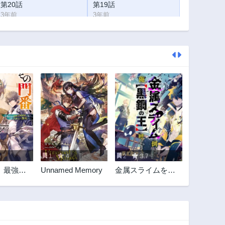
第20話
第19話
3年前
3年前
第15話
第14話
3年前
3年前
第10話
第9話
3年前
3年前
第5話
第4話
3年前
3年前
第1話
3年前
1
4
2
3.7
、最強に
Unnamed Memory
金属スライムを倒
放された防
しまくった俺が
9の戦士、
【黒鋼の王】と呼
番として
ばれるまで