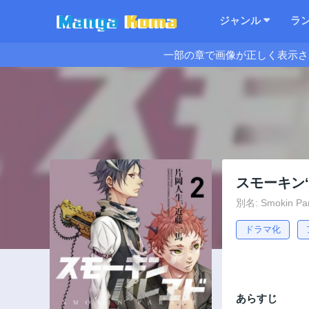
ジャンル
ラ
一部の章で画像が正しく表示さ
スモーキン
別名: Smokin Pa
ドラマ化
あらすじ