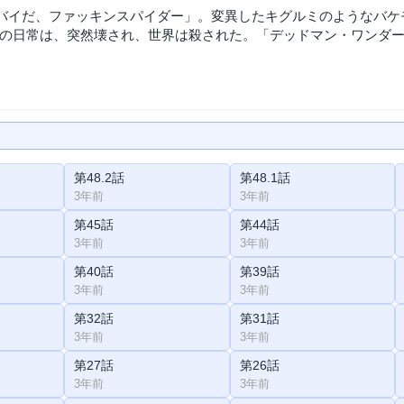
バイだ、ファッキンスパイダー」。変異したキグルミのようなバケ
の日常は、突然壊され、世界は殺された。「デッドマン・ワンダ
第48.2話
第48.1話
3年前
3年前
第45話
第44話
3年前
3年前
第40話
第39話
3年前
3年前
第32話
第31話
3年前
3年前
第27話
第26話
3年前
3年前