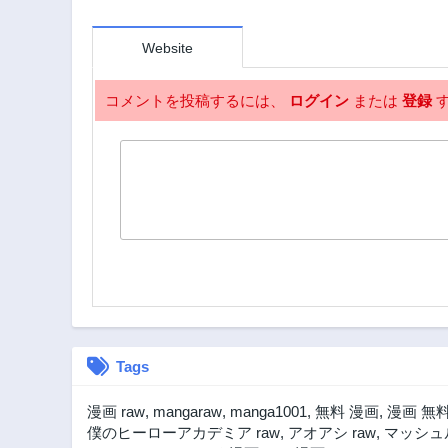
Website
コメントを投稿するには、
ログイン
または
登録
す
Tags
漫画 raw
,
mangaraw
,
manga1001
,
無料 漫画
,
漫画 無
僕のヒーローアカデミア raw
,
アオアシ raw
,
マッシュル