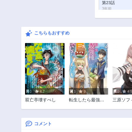
第23話
3年前
第18話
3年前
こちらもおすすめ
第13話
3年前
第8話
3年前
第3話
3年前
0
8.7
3
9
0
4.
双亡亭壊すべし
転生したら最強種
三原ソフ
たちが住まう島で
ガール
した。この島でス
ローライフを楽し
みます
コメント