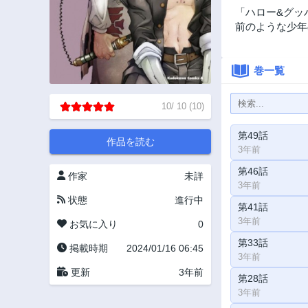
「ハロー&グッ
前のような少年
巻一覧
10
/
10
(
10
)
第49話
作品を読む
3年前
第46話
作家
未詳
3年前
状態
進行中
第41話
3年前
お気に入り
0
第33話
掲載時期
2024/01/16 06:45
3年前
更新
3年前
第28話
3年前