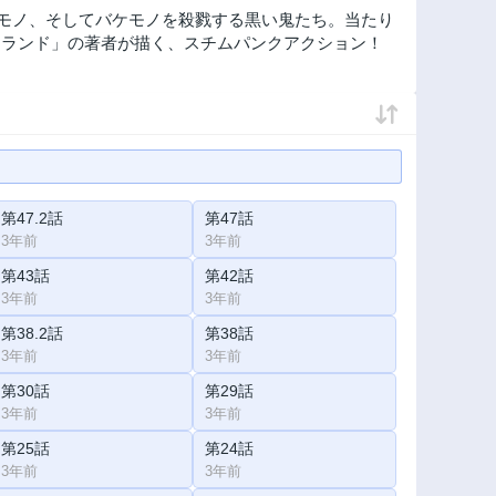
モノ、そしてバケモノを殺戮する黒い鬼たち。当たり
ーランド」の著者が描く、スチムパンクアクション！
第47.2話
第47話
3年前
3年前
第43話
第42話
3年前
3年前
第38.2話
第38話
3年前
3年前
第30話
第29話
3年前
3年前
第25話
第24話
3年前
3年前