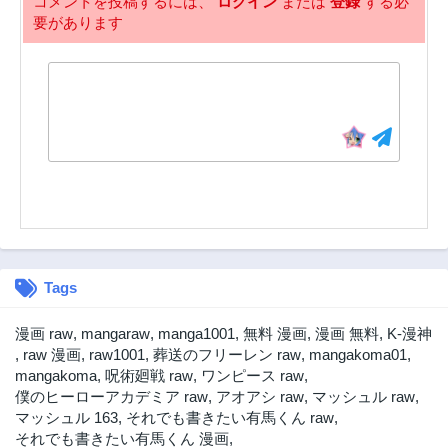
コメントを投稿するには、
ログイン
または
登録
する必
要があります
Tags
漫画 raw
,
mangaraw
,
manga1001
,
無料 漫画
,
漫画 無料
,
K-漫神
,
raw 漫画
,
raw1001
,
葬送のフリーレン raw
,
mangakoma01
,
mangakoma
,
呪術廻戦 raw
,
ワンピース raw
,
僕のヒーローアカデミア raw
,
アオアシ raw
,
マッシュル raw
,
マッシュル 163
,
それでも書きたい有馬くん raw
,
それでも書きたい有馬くん 漫画
,