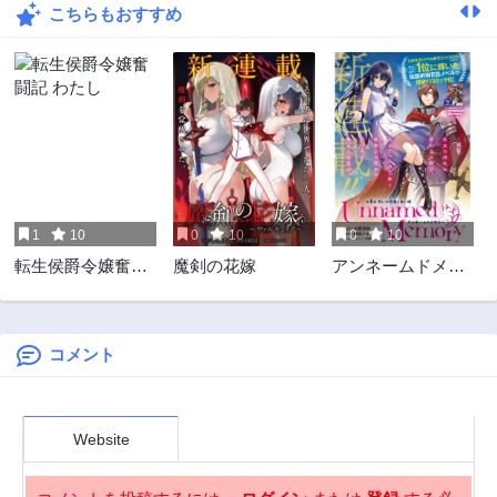
こちらもおすすめ
第8話
第7話
9ヶ月前
10ヶ月前
第6話
第5話
10ヶ月前
11ヶ月前
第4話
第3話
11ヶ月前
11ヶ月前
第2話
第1話
11ヶ月前
11ヶ月前
1
10
0
10
0
10
転生侯爵令嬢奮闘
魔剣の花嫁
アンネームドメモ
記 わたし
リー
コメント
Website