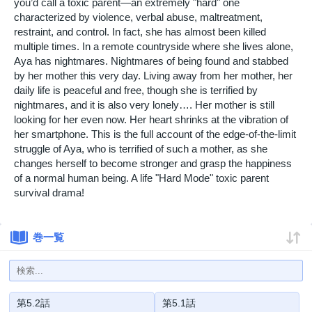
you’d call a toxic parent—an extremely "hard" one
characterized by violence, verbal abuse, maltreatment,
restraint, and control. In fact, she has almost been killed
multiple times. In a remote countryside where she lives alone,
Aya has nightmares. Nightmares of being found and stabbed
by her mother this very day. Living away from her mother, her
daily life is peaceful and free, though she is terrified by
nightmares, and it is also very lonely…. Her mother is still
looking for her even now. Her heart shrinks at the vibration of
her smartphone. This is the full account of the edge-of-the-limit
struggle of Aya, who is terrified of such a mother, as she
changes herself to become stronger and grasp the happiness
of a normal human being. A life "Hard Mode" toxic parent
survival drama!
巻一覧
第5.2話
第5.1話