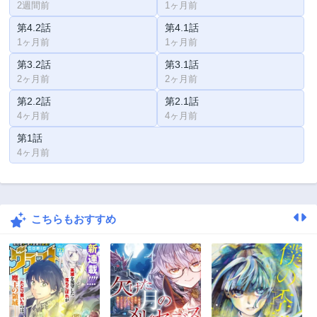
2週間前
1ヶ月前
第4.2話
第4.1話
1ヶ月前
1ヶ月前
第3.2話
第3.1話
2ヶ月前
2ヶ月前
第2.2話
第2.1話
4ヶ月前
4ヶ月前
第1話
4ヶ月前
こちらもおすすめ