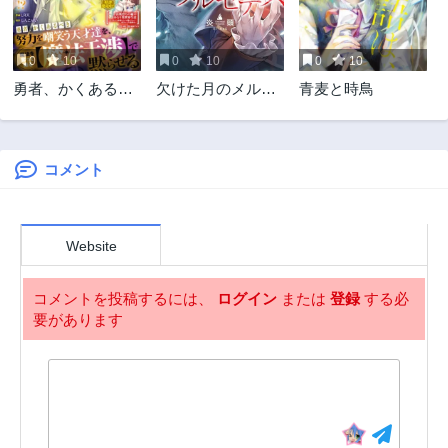
0
10
0
10
0
10
勇者、かくあるべ
欠けた月のメルセ
青麦と時鳥
き〜努力を嘲笑う
デス～吸血鬼の貴
天才達を、魔法を
族に転生したけど
奪って操る【魔法
捨てられそうなの
干渉】で黙らせ
でダンジョンを制
コメント
る〜
覇する～
Website
コメントを投稿するには、
ログイン
または
登録
する必
要があります