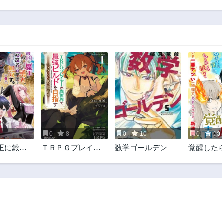
3
0
8
0
10
0
10
王に鍛え
ＴＲＰＧプレイヤ
数学ゴールデン
覚醒した
者、異世
ーが異世界で最強
えた
たちの学
ビルドを目指す
する
～ヘンダーソン氏
の福音を～