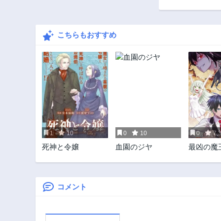
こちらもおすすめ
1
10
0
10
0
7.
死神と令嬢
血園のジヤ
最凶の魔
られた勇
界帰還者
園で無双
コメント