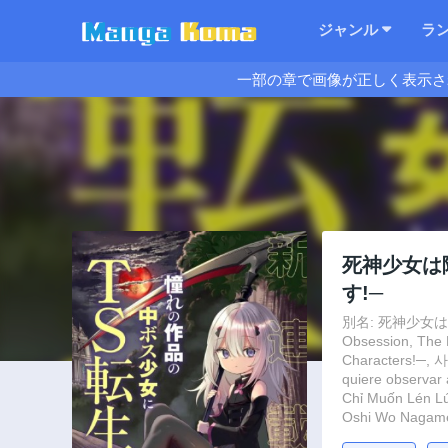
ジャンル
ラ
一部の章で画像が正しく表示さ
死神少女は
す!─
別名: 死神少女は
Obsession, The R
Characters!
quiere observar 
Chỉ Muốn Lén Lú
Oshi Wo Nagamet