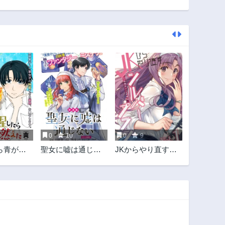
0
10
0
9
ら青が燃
聖女に嘘は通じな
JKからやり直すシ
い
ルバープラン