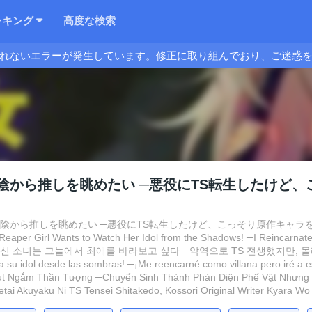
ンキング
高度な検索
れないエラーが発生しています。修正に取り組んでおり、ご迷惑
陰から推しを眺めたい ─悪役にTS転生したけど
陰から推しを眺めたい ─悪役にTS転生したけど、こっそり原作キャラを観察しに行きます!
eaper Girl Wants to Watch Her Idol from the Shadows! ─I Reincarnated a
─, 사신 소녀는 그늘에서 최애를 바라보고 싶다 ─악역으로 TS 전생했지만, 몰래 원
a su idol desde las sombras! ─¡Me reencarné como villana pero iré a e
t Ngắm Thần Tượng ─Chuyển Sinh Thành Phản Diện Phế Vật Nhưng Tô
ai Akuyaku Ni TS Tensei Shitakedo, Kossori Original Writer Kyara Wo 