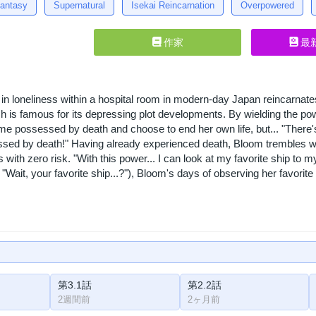
antasy
Supernatural
Isekai Reincarnation
Overpowered
作家
最
in loneliness within a hospital room in modern-day Japan reincarnate
ich is famous for its depressing plot developments. By wielding the 
me possessed by death and choose to end her own life, but... "There
sed by death!" Having already experienced death, Bloom trembles wi
with zero risk. "With this power... I can look at my favorite ship to 
 "Wait, your favorite ship...?"), Bloom's days of observing her favorite 
第3.1話
第2.2話
2週間前
2ヶ月前