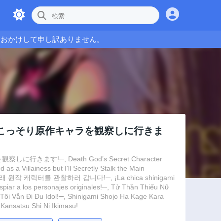
をおかけして申し訳ありません。
、こっそり原作キャラを観察しに行きま
─, Death God’s Secret Character
s a Villainess but I'll Secretly Stalk the Main
작 캐릭터를 관찰하러 갑니다!─, ¡La chica shinigami
spiar a los personajes originales!─, Tử Thần Thiếu Nữ
i Vẫn Đi Đu Idol!─, Shinigami Shojo Ha Kage Kara
Kansatsu Shi Ni Ikimasu!