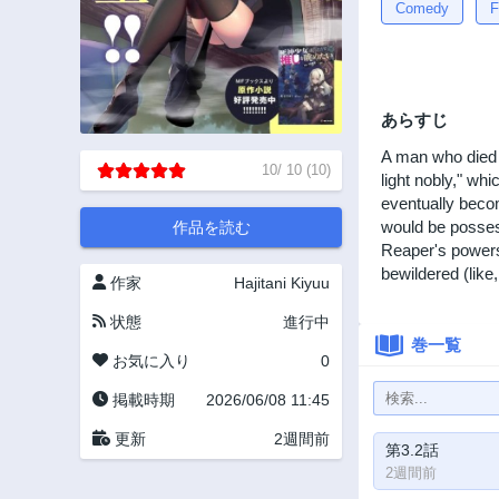
Comedy
F
あらすじ
A man who died 
10
/
10
(
10
)
light nobly," wh
eventually beco
would be posses
作品を読む
Reaper's powers 
bewildered (like,
作家
Hajitani Kiyuu
状態
進行中
巻一覧
お気に入り
0
掲載時期
2026/06/08 11:45
更新
2週間前
第3.2話
2週間前