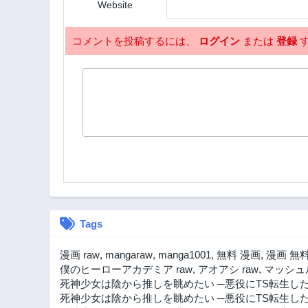
Website
コメントを投稿するには、
ログイン
または
登録
す
Tags
漫画 raw
,
mangaraw
,
manga1001
,
無料 漫画
,
漫画 無
僕のヒーローアカデミア raw
,
アオアシ raw
,
マッシュル
死神少女は陰から推しを眺めたい ─悪役にTS転生した
死神少女は陰から推しを眺めたい ─悪役にTS転生し