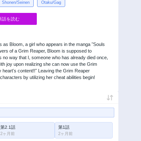
Shonen/Seinen
Otaku/Gag
新話を読む
s as Bloom, a girl who appears in the manga "Souls
powers of a Grim Reaper, Bloom is supposed to
's no way that I, someone who has already died once,
th joy upon realizing she can now use the Grim
my heart's content!!" Leaving the Grim Reaper
characters by utilizing her cheat abilities begin!
第2.1話
第1話
2ヶ月前
2ヶ月前