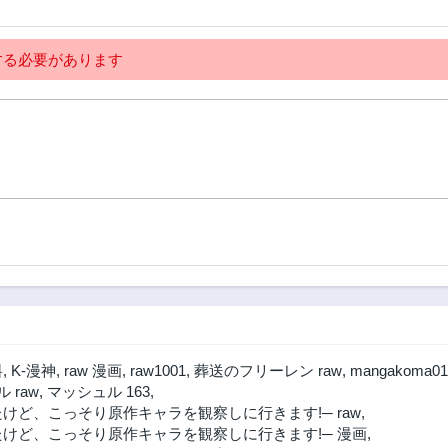
る必要があります
料
,
K-漫神
,
raw 漫画
,
raw1001
,
葬送のフリーレン raw
,
mangakoma01
 raw
,
マッシュル 163
,
けど、こっそり原作キャラを観察しに行きます!─ raw
,
たけど、こっそり原作キャラを観察しに行きます!─ 漫画
,