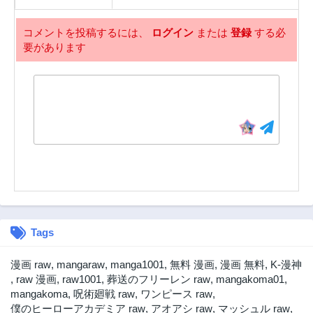
第23話
第22話
コメントを投稿するには、
ログイン
または
登録
する必
10ヶ月前
10ヶ月前
要があります
第21話
第20話
10ヶ月前
11ヶ月前
第19話
第18話
11ヶ月前
11ヶ月前
第17話
第16話
11ヶ月前
3ヶ月前
第15話
第14話
3ヶ月前
1年前
第13話
第12話
1年前
1年前
Tags
第11話
第10話
1年前
1年前
漫画 raw
,
mangaraw
,
manga1001
,
無料 漫画
,
漫画 無料
,
K-漫神
第9話
第8話
,
raw 漫画
,
raw1001
,
葬送のフリーレン raw
,
mangakoma01
,
1年前
1年前
mangakoma
,
呪術廻戦 raw
,
ワンピース raw
,
僕のヒーローアカデミア raw
,
アオアシ raw
,
マッシュル raw
,
第7話
第6話