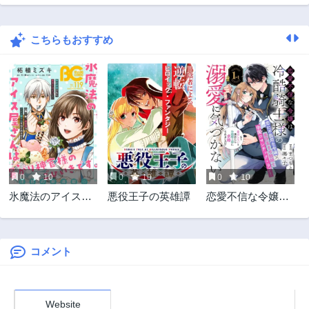
第41話
第40話
4ヶ月前
4ヶ月前
こちらもおすすめ
第39話
第38話
5ヶ月前
5ヶ月前
第37話
第36話
5ヶ月前
6ヶ月前
第35話
第34話
6ヶ月前
6ヶ月前
第33話
第32話
6ヶ月前
7ヶ月前
0
10
0
10
0
10
第31話
第30話
氷魔法のアイス屋
悪役王子の英雄譚
恋愛不信な令嬢は
7ヶ月前
8ヶ月前
さんは、暑がり神
冷酷騎士様の溺愛
第29話
第28話
官様のごひいきで
に気づかない
8ヶ月前
8ヶ月前
す。
コメント
第27話
第26話
9ヶ月前
9ヶ月前
第25話
第24話
Website
9ヶ月前
9ヶ月前