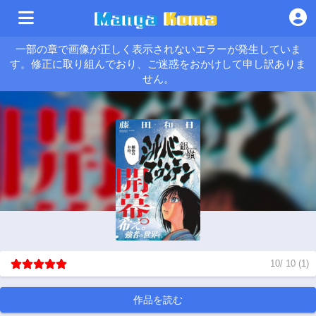
一部の章で画像が正しく表示されないエラーが発生していま
す。修正に取り組んでおり、ご迷惑をおかけして申し訳ありま
せん。
10
/
10
(
1
)
作品を読む