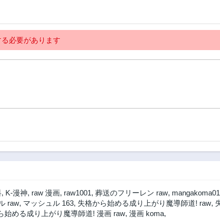
る必要があります
料
,
K-漫神
,
raw 漫画
,
raw1001
,
葬送のフリーレン raw
,
mangakoma01
 raw
,
マッシュル 163
,
失格から始める成り上がり魔導師道! raw
,
始める成り上がり魔導師道! 漫画 raw
,
漫画 koma
,