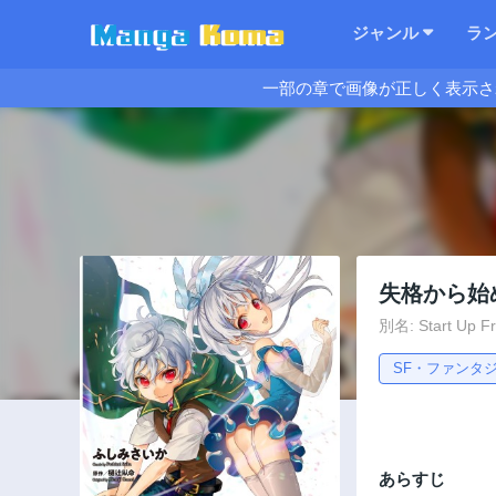
ジャンル
ラ
一部の章で画像が正しく表示さ
失格から始
別名: Start Up Fro
SF・ファンタ
あらすじ