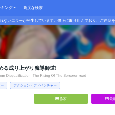
ンキング
高度な検索
れないエラーが発生しています。修正に取り組んでおり、ご迷惑
める成り上がり魔導師道!
m Disqualification. The Rising Of The Sorcerer-road
ジー
アクション・アドベンチャー
作家
最