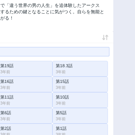
中で「違う世界の男の人生」を追体験したアークス
現するための鍵となることに気がつく。自らを無能と
上がる！
第19話
第18.3話
3年前
3年前
第16話
第15話
3年前
3年前
第11話
第10話
3年前
3年前
第6話
第5話
3年前
3年前
第2話
第1話
3年前
3年前