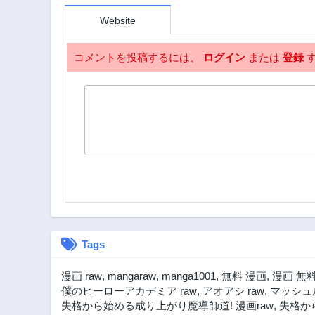
Website
コメントを投稿するには、
ログイン
または
登録
す
Tags
漫画 raw
,
mangaraw
,
manga1001
,
無料 漫画
,
漫画 無
僕のヒーローアカデミア raw
,
アオアシ raw
,
マッシュル
失格から始める成り上がり魔導師道! 漫画raw
,
失格から