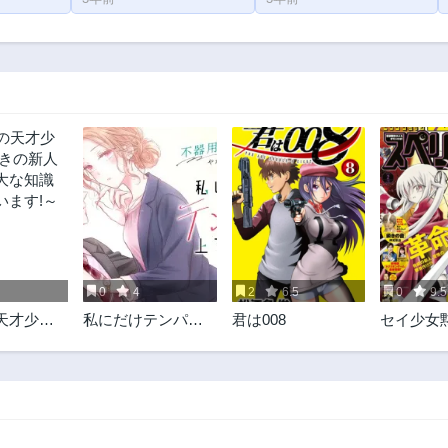
0
4
2
6.5
0
9.5
天才少女
私にだけテンパる
君は008
セイ少女
の新人官
上司の話
すぺあ
な知識で
ます!～