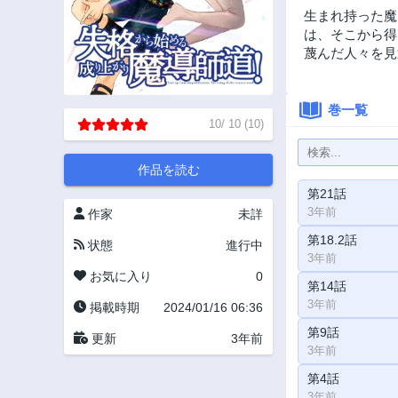
生まれ持った魔
は、そこから得
蔑んだ人々を見
巻一覧
10
/
10
(
10
)
作品を読む
第21話
3年前
作家
未詳
第18.2話
状態
進行中
3年前
お気に入り
0
第14話
3年前
掲載時期
2024/01/16 06:36
第9話
更新
3年前
3年前
第4話
3年前