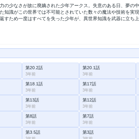
力の少なさが故に廃嫡された少年アークス。失意のある日、夢の
た知識がこの世界では不可能とされていた数々の魔法や技術を実
返すため一度はすべてを失った少年が、異世界知識を武器に立ち
第20.2話
第20.1話
3年前
3年前
第18.1話
第17話
3年前
3年前
第13話
第12話
3年前
3年前
第8話
第7話
3年前
3年前
第3.5話
第3話
3年前
3年前