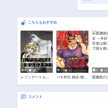
こちらもおすすめ
0
10
0
10
0
10
レゾンデートル骨
バキ外伝 独歩-独り
図書館の
董店にようこそ
飲み喰い歩き-
～本好き
吏は膨大
国を救い
コメント