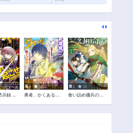
0
10
1
10
黙示録 で
勇者、かくあるべ
食い詰め傭兵の幻
き〜努力を嘲笑う
想奇譚
天才達を、魔法を
奪って操る【魔法
干渉】で黙らせ
る〜