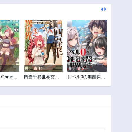
0
10
1
8
a Game no
四畳半異世界交流
レベル0の無能探索
su!! 採取は
記
者と蔑まれても実
基本です‼
は世界最強です ～
ームの基
探索ランキング1位
～採取道具
は謎の人～
戦えます