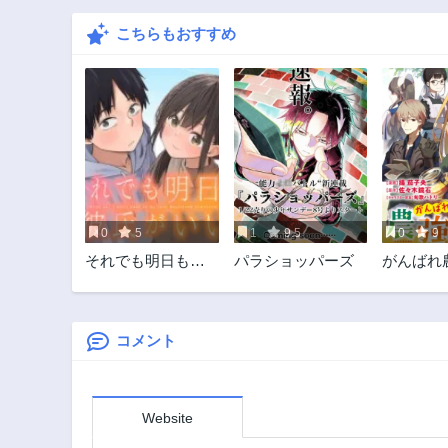
こちらもおすすめ
0
5
1
9.5
0
9
それでも明日も彼
パラショッパーズ
がんばれ
氏がいい
～聖女の
約者を奪
嬢の農業
～@COM
コメント
Website