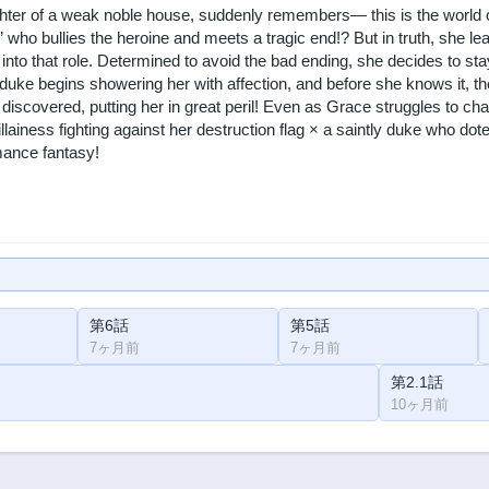
ter of a weak noble house, suddenly remembers— this is the world of 
ss” who bullies the heroine and meets a tragic end!? But in truth, she 
into that role. Determined to avoid the bad ending, she decides to s
t duke begins showering her with affection, and before she knows it,
 discovered, putting her in great peril! Even as Grace struggles to 
illainess fighting against her destruction flag × a saintly duke who dot
mance fantasy!
第6話
第5話
7ヶ月前
7ヶ月前
第2.1話
10ヶ月前