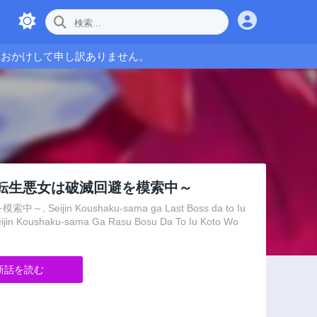
をおかけして申し訳ありません。
転生悪女は破滅回避を模索中～
Koushaku-sama ga Last Boss da to Iu
Seijin Koushaku-sama Ga Rasu Bosu Da To Iu Koto Wo
新話を読む