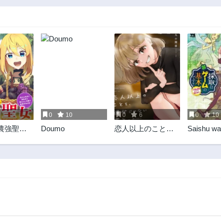
0
10
0
6
0
10
農強聖女
Doumo
恋人以上のこと
Saishu w
地位と婚
を、彼女じゃない
Kihon de
われた令
君と。@comic
ゲームの
革命日誌
採取はゲ
IC
本です‼ 
でだって
～