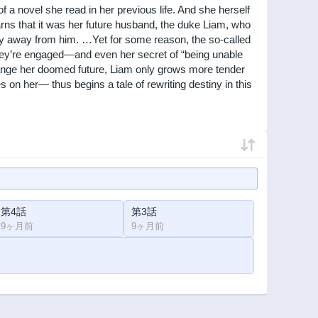
a novel she read in her previous life. And she herself
learns that it was her future husband, the duke Liam, who
tay away from him. …Yet for some reason, the so-called
 they’re engaged—and even her secret of “being unable
change her doomed future, Liam only grows more tender
es on her— thus begins a tale of rewriting destiny in this
第4話
第3話
9ヶ月前
9ヶ月前