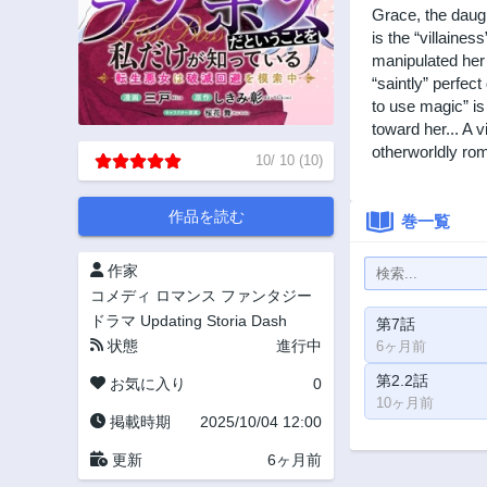
Grace, the daugh
is the “villaine
manipulated her 
“saintly” perfec
to use magic” is
toward her... A v
otherworldly ro
10
/
10
(
10
)
作品を読む
巻一覧
作家
コメディ
ロマンス
ファンタジー
ドラマ
Updating
Storia Dash
第7話
状態
進行中
6ヶ月前
第2.2話
お気に入り
0
10ヶ月前
掲載時期
2025/10/04 12:00
更新
6ヶ月前