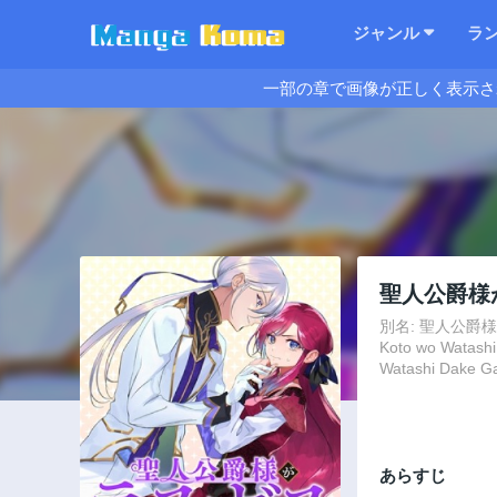
ジャンル
ラ
一部の章で画像が正しく表示さ
聖人公爵様
別名: 聖人公爵様が
Koto wo Watashi
Watashi Dake Ga
あらすじ