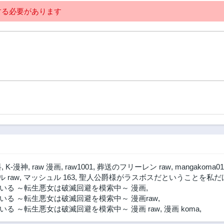
る必要があります
料
,
K-漫神
,
raw 漫画
,
raw1001
,
葬送のフリーレン raw
,
mangakoma01
 raw
,
マッシュル 163
,
聖人公爵様がラスボスだということを私だけ
いる ～転生悪女は破滅回避を模索中～ 漫画
,
る ～転生悪女は破滅回避を模索中～ 漫画raw
,
る ～転生悪女は破滅回避を模索中～ 漫画 raw
,
漫画 koma
,