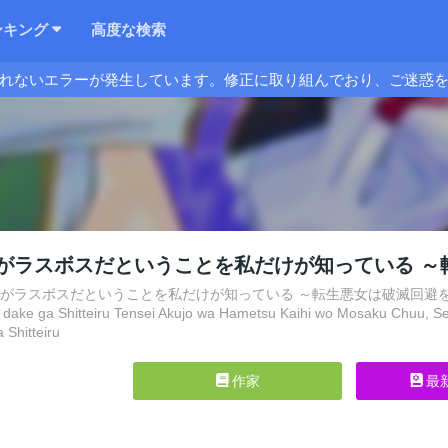
ンキング
高度な検索
れないエラーが発生しています。修正に取り組んでおり、ご迷惑
がラスボスだということを私だけが知っている ～
ラスボスだということを私だけが知っている ～転生悪女は破滅回避を模索中～, Seijin 
 dake ga Shitteiru Tensei Akujo wa Hametsu Kaihi wo Mosaku Chuu, 
 Shitteiru
作家
最