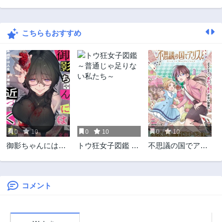
第2話
第1話
3ヶ月前
3ヶ月前
こちらもおすすめ
0
10
0
10
0
10
御影ちゃんには、
トウ狂女子図鑑 ～
不思議の国でアリ
近づくな。～あの
普通じゃ足りない
スと -Dive in
子は人を壊す悪女
私たち～
Wonderland-
～
コメント