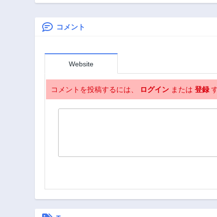
気づかない
爵様に溺愛されて
います
コメント
Website
コメントを投稿するには、
ログイン
または
登録
す