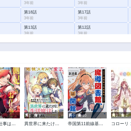
3年前
3年前
第18話
第17話
3年前
3年前
第13話
第12話
3年前
3年前
第8話
第7話
3年前
3年前
第3話
第2話
3年前
3年前
0
9
0
10
0
2
仕事は終
異世界に来たけ
帝国第11前線基地
コローリ
ど、生活魔法しか
魔導図書館、ただ
クレアー