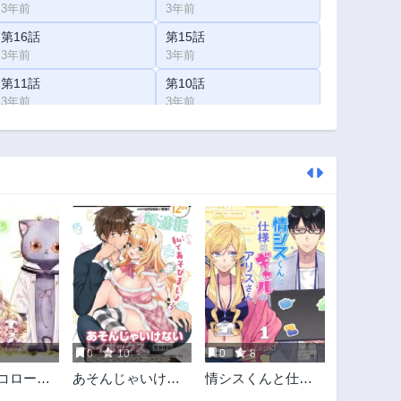
3年前
3年前
第16話
第15話
3年前
3年前
第11話
第10話
3年前
3年前
第6話
第5話
3年前
3年前
第1話
3年前
0
10
0
8
 コローレ
あそんじゃいけな
情シスくんと仕様
レ
いトイボックス
はギャルのアリス