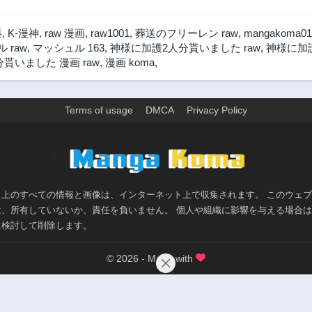
料
,
K-漫神
,
raw 漫画
,
raw1001
,
葬送のフリーレン raw
,
mangakoma01
 raw
,
マッシュル 163
,
神様に加護2人分貰いました raw
,
神様に加
貰いました 漫画 raw
,
漫画 koma
,
Terms of usage
DMCA
Privacy Policy
>
ト上のすべての情報と画像は、インターネット上で収集されます。 このウェ
は、所有していないか、責任を負いません。 個人や組織に影響を与える場合
に検討して削除します。
© 2026 - Made with