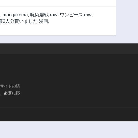
,
mangakoma
,
呪術廻戦 raw
,
ワンピース raw
,
護2人分貰いました 漫画
,
ブサイトの情
は、必要に応