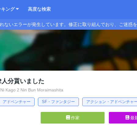
ンキング
高度な検索
れないエラーが発生しています。修正に取り組んでおり、ご迷惑
2人分貰いました
i Kago 2 Nin Bun Moraimashita
アドベンチャー
SF・ファンタジー
アクション・アドベンチャ
作家
最