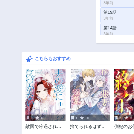
3年前
第19話
3年前
第14話
3年前
第9話
3年前
こちらもおすすめ
第4話
3年前
1
10
0
10
2
10
敵国で冷遇された
捨てられるはずの
側妃のお
皇女様は夫の愛に
悪妻なのに冷徹侯
了です。