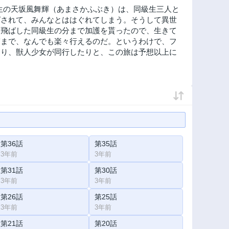
校生の天坂風舞輝（あまさかふぶき）は、同級生三人と
ばされて、みんなとははぐれてしまう。そうして異世
き飛ばした同級生の分まで加護を貰ったので、生きて
ぎまで、なんでも楽々行えるのだ。というわけで、フ
たり、獣人少女が同行したりと、この旅は予想以上に
第36話
第35話
3年前
3年前
第31話
第30話
3年前
3年前
第26話
第25話
3年前
3年前
第21話
第20話