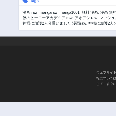
Tags
漫画 raw
,
mangaraw
,
manga1001
,
無料 漫画
,
漫画 無
僕のヒーローアカデミア raw
,
アオアシ raw
,
マッシュル
神様に加護2人分貰いました 漫画raw
,
神様に加護2人分
ウェブサイ
報について
じて、すぐ