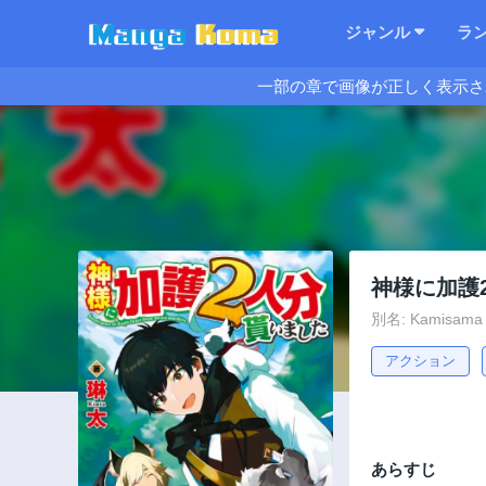
ジャンル
ラ
一部の章で画像が正しく表示さ
神様に加護
別名: Kamisama N
アクション
あらすじ