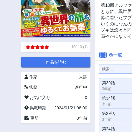
第10回アルフ
ともに、異世界
界に着いたフブ
いくのになんの
ブキは悠々と同
賑やかになりそ
10
/
10
(
1
)
巻一覧
作品を読む
作家
未詳
第39話
状態
進行中
3年前
お気に入り
0
第34話
3年前
掲載時期
2024/01/21 08:00
第29話
更新
3年前
3年前
第24話