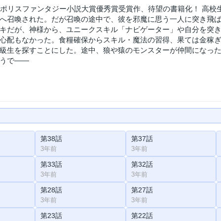
ァポリスファンタジー小説大賞優秀賞受賞作、待望の書籍化！ 高
へ召喚された。だが召喚の途中で、彼を邪魔に思う一人に突き飛
キだが、神様から、ユニークスキル「ナビゲーター」や自分を突
心配もなかった。食糧確保からスキル・魔法の習得、果ては金稼
級生を探すことにした。途中、狼や猿のモンスターが仲間になっ
うで――
第38話
第37話
3年前
3年前
第33話
第32話
3年前
3年前
第28話
第27話
3年前
3年前
第23話
第22話