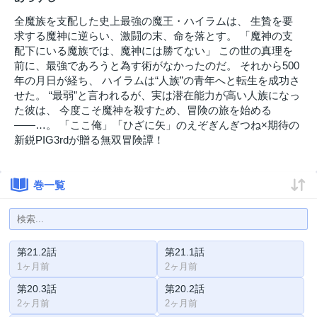
全魔族を支配した史上最強の魔王・ハイラムは、 生贄を要
求する魔神に逆らい、激闘の末、命を落とす。 「魔神の支
配下にいる魔族では、魔神には勝てない」 この世の真理を
前に、最強であろうと為す術がなかったのだ。 それから500
年の月日が経ち、 ハイラムは“人族”の青年へと転生を成功さ
せた。 “最弱”と言われるが、実は潜在能力が高い人族になっ
た彼は、 今度こそ魔神を殺すため、冒険の旅を始める
――…。 「ここ俺」「ひざに矢」のえぞぎんぎつね×期待の
新鋭PIG3rdが贈る無双冒険譚！
巻一覧
第21.2話
第21.1話
1ヶ月前
2ヶ月前
第20.3話
第20.2話
2ヶ月前
2ヶ月前