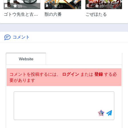
2年前
3年前
0
10
0
10
0
10
第10.2話
第10.1話
ゴトウ先生と古の
獣の六番
ごぜほたる
3年前
3年前
角
第9話
第8話
3年前
3年前
コメント
第7.2話
第7.1話
3年前
3年前
第6.2話
第6.1話
Website
3年前
3年前
第5.2話
第5.1話
コメントを投稿するには、
ログイン
または
登録
する必
3年前
3年前
要があります
第4.2話
第4.1話
3年前
3年前
第3.2話
第3.1話
3年前
3年前
第2.2話
第2.1話
3年前
3年前
第1.3話
第1.2話