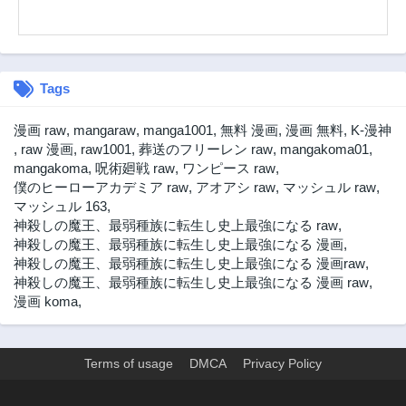
3年前
3年前
第1.1話
3年前
Tags
漫画 raw
,
mangaraw
,
manga1001
,
無料 漫画
,
漫画 無料
,
K-漫神
,
raw 漫画
,
raw1001
,
葬送のフリーレン raw
,
mangakoma01
,
mangakoma
,
呪術廻戦 raw
,
ワンピース raw
,
僕のヒーローアカデミア raw
,
アオアシ raw
,
マッシュル raw
,
マッシュル 163
,
神殺しの魔王、最弱種族に転生し史上最強になる raw
,
神殺しの魔王、最弱種族に転生し史上最強になる 漫画
,
神殺しの魔王、最弱種族に転生し史上最強になる 漫画raw
,
神殺しの魔王、最弱種族に転生し史上最強になる 漫画 raw
,
漫画 koma
,
Terms of usage
DMCA
Privacy Policy