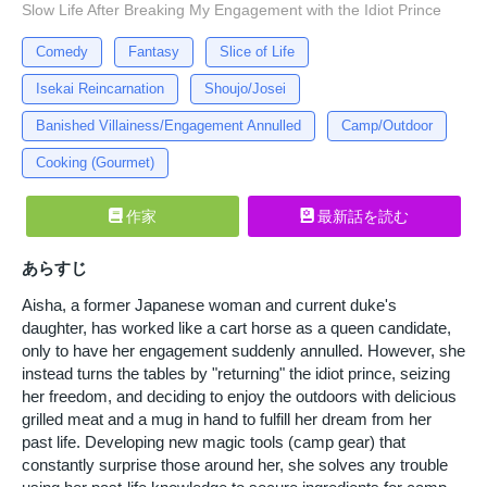
Slow Life After Breaking My Engagement with the Idiot Prince
Comedy
Fantasy
Slice of Life
Isekai Reincarnation
Shoujo/Josei
Banished Villainess/Engagement Annulled
Camp/Outdoor
Cooking (Gourmet)
作家
最新話を読む
あらすじ
Aisha, a former Japanese woman and current duke's
daughter, has worked like a cart horse as a queen candidate,
only to have her engagement suddenly annulled. However, she
instead turns the tables by "returning" the idiot prince, seizing
her freedom, and deciding to enjoy the outdoors with delicious
grilled meat and a mug in hand to fulfill her dream from her
past life. Developing new magic tools (camp gear) that
constantly surprise those around her, she solves any trouble