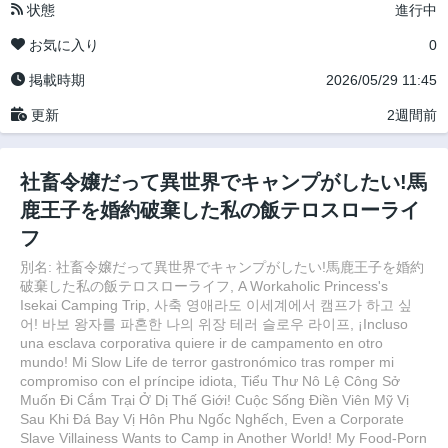
状態
進行中
お気に入り
0
掲載時期
2026/05/29 11:45
更新
2週間前
社畜令嬢だって異世界でキャンプがしたい!馬
鹿王子を婚約破棄した私の飯テロスローライ
フ
別名: 社畜令嬢だって異世界でキャンプがしたい!馬鹿王子を婚約
破棄した私の飯テロスローライフ, A Workaholic Princess's
Isekai Camping Trip, 사축 영애라도 이세계에서 캠프가 하고 싶
어! 바보 왕자를 파혼한 나의 위장 테러 슬로우 라이프, ¡Incluso
una esclava corporativa quiere ir de campamento en otro
mundo! Mi Slow Life de terror gastronómico tras romper mi
compromiso con el príncipe idiota, Tiểu Thư Nô Lệ Công Sở
Muốn Đi Cắm Trại Ở Dị Thế Giới! Cuộc Sống Điền Viên Mỹ Vị
Sau Khi Đá Bay Vị Hôn Phu Ngốc Nghếch, Even a Corporate
Slave Villainess Wants to Camp in Another World! My Food-Porn