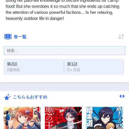
using her past-life knowledge to secure ingredients for camp
food! But she overdoes it so much that she ends up catching
the attention of various powerful factions... Is her relaxing,
heavenly outdoor life in danger!
巻一覧
第2話
第1話
2週間前
2ヶ月前
こちらもおすすめ