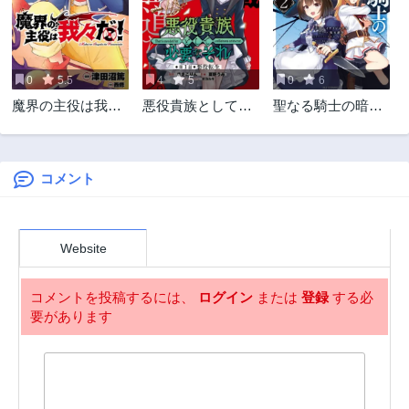
0
5.5
4
5
0
6
魔界の主役は我々
悪役貴族として必
聖なる騎士の暗黒
だ！
要なそれ
道
コメント
Website
コメントを投稿するには、
ログイン
または
登録
する必
要があります