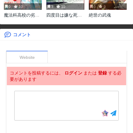
0
10
3
10
0
9
魔法科高校の劣等
四度目は嫌な死属
絶世の武魂
生 奪還編
性魔術師
コメント
Website
コメントを投稿するには、
ログイン
または
登録
する必
要があります