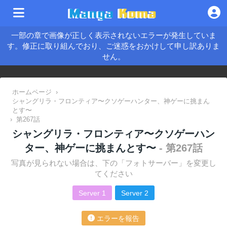
一部の章で画像が正しく表示されないエラーが発生していま
す。修正に取り組んでおり、ご迷惑をおかけして申し訳ありま
せん。
ホームページ
›
シャングリラ・フロンティア〜クソゲーハンター、神ゲーに挑まん
とす〜
›
第267話
シャングリラ・フロンティア〜クソゲーハン
ター、神ゲーに挑まんとす〜
- 第267話
写真が見られない場合は、下の「フォトサーバー」を変更し
てください
Server 1
Server 2
エラーを報告