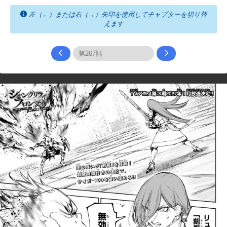
左（←）または右（→）矢印を使用してチャプターを切り替
えます