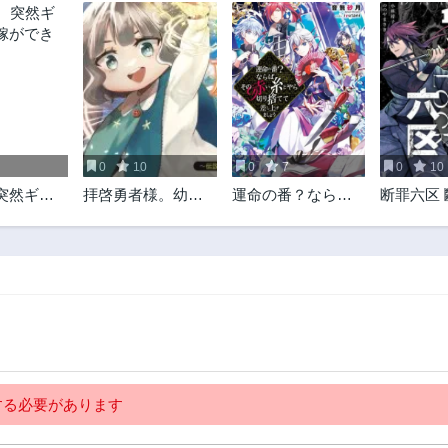
0
10
0
7
0
10
突然ギャ
拝啓勇者様。幼女
運命の番？ならば
断罪六区
ができた
に転生したので、
その赤い糸とやら
もう国には戻れま
切り捨てて差し上
せん!~伝説の魔女は
げましょう＠ＣＯ
二度目の人生でも
ＭＩＣ
最強でした~
る必要があります