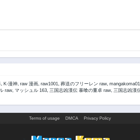
料
,
K-漫神
,
raw 漫画
,
raw1001
,
葬送のフリーレン raw
,
mangakoma01
 raw
,
マッシュル 163
,
三国志凶漢伝 暴喰の董卓 raw
,
三国志凶漢伝
Terms of usage
DMCA
Privacy Policy
>