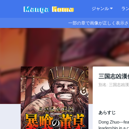
ジャンル
ラ
一部の章で画像が正しく表示さ
三国志凶漢
別名: 三国志凶漢伝 暴
あらすじ
Dong Zhuo—feare
leadership in a