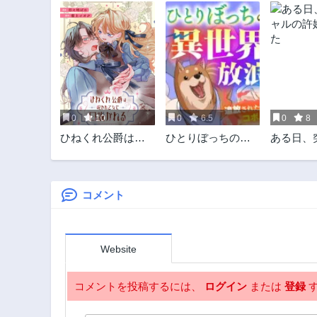
0
10
0
6.5
0
8
ひねくれ公爵は呪
ひとりぼっちの異
ある日、
われ乙女に口説か
世界放浪～追放さ
ルの許嫁
れる
れたＦランク冒険
者はコボルトだけ
をお供に旅をする
コメント
～
Website
コメントを投稿するには、
ログイン
または
登録
す