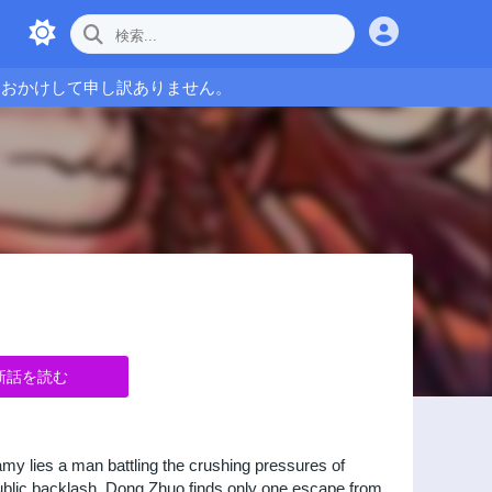
をおかけして申し訳ありません。
新話を読む
y lies a man battling the crushing pressures of
ublic backlash, Dong Zhuo finds only one escape from