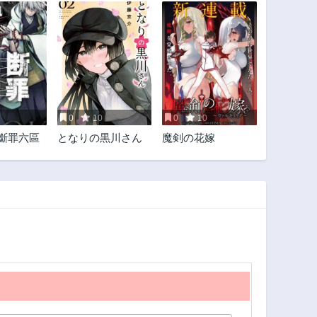
0
10
0
10
 斷罪六區
となりの黒川さん
魔剣の花嫁