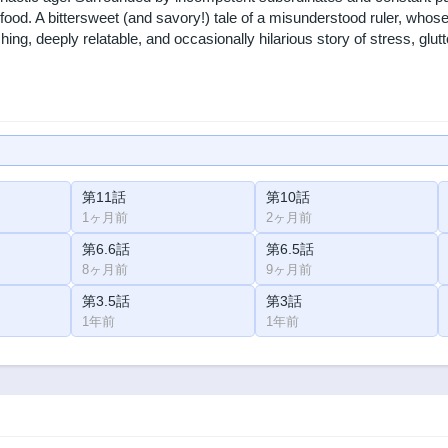
: food. A bittersweet (and savory!) tale of a misunderstood ruler, who
ching, deeply relatable, and occasionally hilarious story of stress, glu
第11話
第10話
1ヶ月前
2ヶ月前
第6.6話
第6.5話
8ヶ月前
9ヶ月前
第3.5話
第3話
1年前
1年前