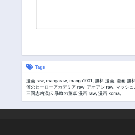
Tags
漫画 raw
,
mangaraw
,
manga1001
,
無料 漫画
,
漫画 無
僕のヒーローアカデミア raw
,
アオアシ raw
,
マッシュル
三国志凶漢伝 暴喰の董卓 漫画 raw
,
漫画 koma
,