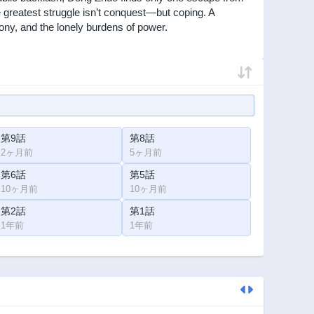
se greatest struggle isn’t conquest—but coping. A
ttony, and the lonely burdens of power.
第9話
第8話
2ヶ月前
5ヶ月前
第6話
第5話
10ヶ月前
10ヶ月前
第2話
第1話
1年前
1年前