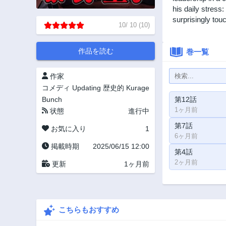
his daily stress
surprisingly tou
10
/
10
(
10
)
作品を読む
巻一覧
作家
コメディ
Updating
歴史的
Kurage
Bunch
第12話
1ヶ月前
状態
進行中
第7話
お気に入り
1
6ヶ月前
掲載時期
2025/06/15 12:00
第4話
2ヶ月前
更新
1ヶ月前
こちらもおすすめ