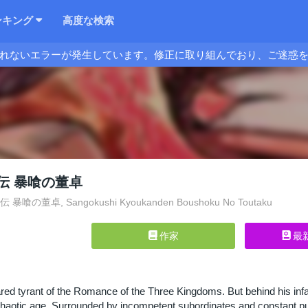
ンキング
高度な検索
れないエラーが発生しています。修正に取り組んでおり、ご迷惑
伝 暴喰の董卓
喰の董卓, Sangokushi Kyoukanden Boushoku No Toutaku
作家
最
d tyrant of the Romance of the Three Kingdoms. But behind his infam
 chaotic age. Surrounded by incompetent subordinates and constant p